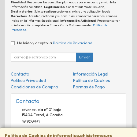
Finalidad
: Responder las consultas planteadas por el usuario y enviarle la
información solicitada;
Legitimación
: Consentimiento del usuario;
Destinatarios
: Solo se realizan cesiones si existe una obligación legal;
Derechos
: Acceder, rectificar y suprimir, así como otros derechos, como se
indica en la información adicional;
Información Adicional
: Puede consultar
la información completa de Protección de Datos en nuestra
Política de
Privacidad
.
He leído y acepto la
Política de Privacidad
.
Enviar
Contacto
Información Legal
Política Privacidad
Política de Cookies
Condiciones de Compra
Formas de Pago
Contacto
c/venezuela nº101 bajo
15404
Ferrol
,
A Coruña
981326551
comercial@phisistemas.es
Política de Cookies de informatica.phisistemas.es