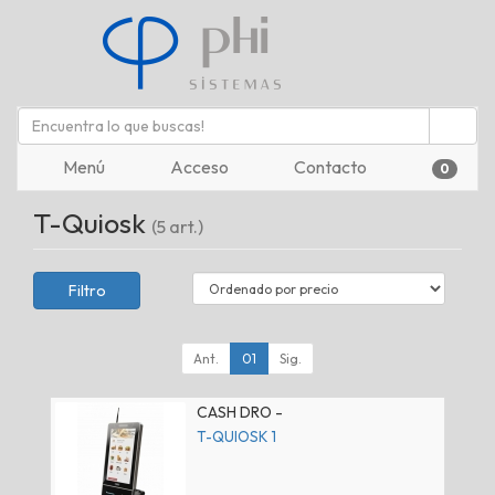
Menú
Acceso
Contacto
0
T-Quiosk
(5 art.)
Filtro
Ant.
01
Sig.
CASH DRO -
T-QUIOSK 1