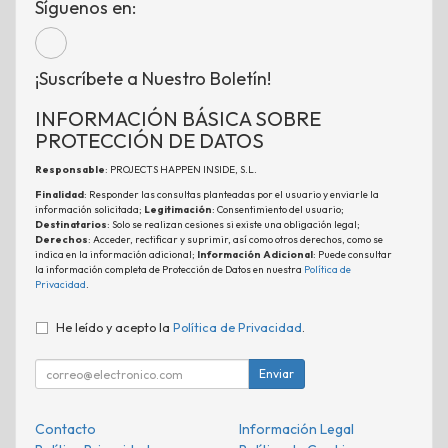
Síguenos en:
¡Suscríbete a Nuestro Boletín!
INFORMACIÓN BÁSICA SOBRE
PROTECCIÓN DE DATOS
Responsable
: PROJECTS HAPPEN INSIDE, S.L.
Finalidad
: Responder las consultas planteadas por el usuario y enviarle la
información solicitada;
Legitimación
: Consentimiento del usuario;
Destinatarios
: Solo se realizan cesiones si existe una obligación legal;
Derechos
: Acceder, rectificar y suprimir, así como otros derechos, como se
indica en la información adicional;
Información Adicional
: Puede consultar
la información completa de Protección de Datos en nuestra
Política de
Privacidad
.
He leído y acepto la
Política de Privacidad
.
Enviar
Contacto
Información Legal