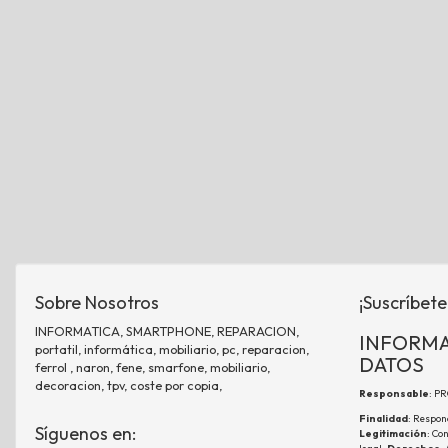
Sobre Nosotros
¡Suscríbete
INFORMATICA, SMARTPHONE, REPARACION,
INFORMA
portatil, informática, mobiliario, pc, reparacion,
DATOS
ferrol , naron, fene, smarfone, mobiliario,
decoracion, tpv, coste por copia,
Responsable
: P
Finalidad
: Respon
Síguenos en:
Legitimación
: Co