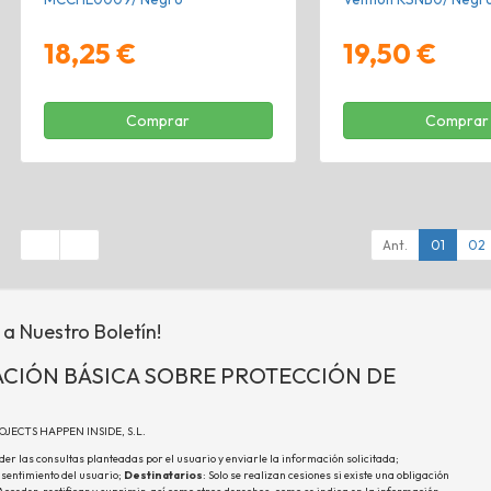
18,25 €
19,50 €
Comprar
Comprar
Ant.
01
02
 a Nuestro Boletín!
CIÓN BÁSICA SOBRE PROTECCIÓN DE
ROJECTS HAPPEN INSIDE, S.L.
der las consultas planteadas por el usuario y enviarle la información solicitada;
nsentimiento del usuario;
Destinatarios
: Solo se realizan cesiones si existe una obligación