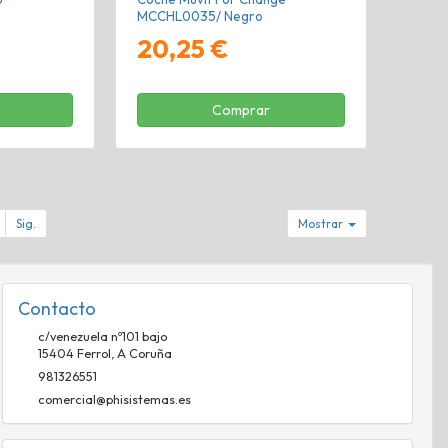
MCCHL0035/ Negro
20,25 €
Comprar
Sig.
Mostrar
Contacto
c/venezuela nº101 bajo
15404
Ferrol
,
A Coruña
981326551
comercial@phisistemas.es