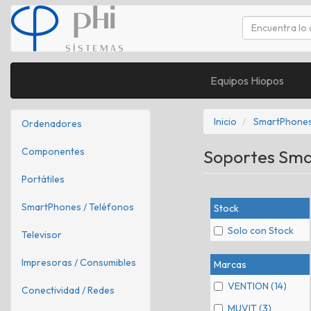
Equipos Hiopos
Inicio
SmartPhones
Ordenadores
Componentes
Soportes Sm
Portátiles
SmartPhones / Teléfonos
Stock
Solo con Stock
Televisor
Impresoras / Consumibles
Marcas
VENTION (14)
Conectividad / Redes
MUVIT (3)