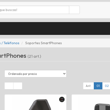
 / Teléfonos
Soportes SmartPhones
artPhones
(21 art.)
Ant.
01
02