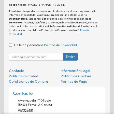
Responsable
: PROJECTS HAPPEN INSIDE, S.L.
Finalidad
: Responder las consultas planteadas por el usuario y enviarle la
información solicitada;
Legitimación
: Consentimiento del usuario;
Destinatarios
: Solo se realizan cesiones si existe una obligación legal;
Derechos
: Acceder, rectificar y suprimir, así como otros derechos, como se
indica en la información adicional;
Información Adicional
: Puede consultar
la información completa de Protección de Datos en nuestra
Política de
Privacidad
.
He leído y acepto la
Política de Privacidad
.
Enviar
Contacto
Información Legal
Política Privacidad
Política de Cookies
Condiciones de Compra
Formas de Pago
Contacto
c/venezuela nº101 bajo
15404
Ferrol
,
A Coruña
981326551