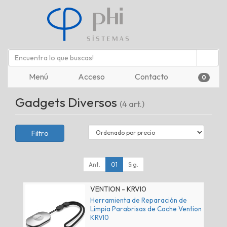
Menú
Acceso
Contacto
0
Gadgets Diversos
(4 art.)
Filtro
Ant.
01
Sig.
VENTION - KRVI0
Herramienta de Reparación de
Limpia Parabrisas de Coche Vention
KRVI0