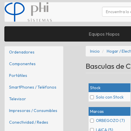
Equipos Hiopos
Inicio
Hogar / Elec
Ordenadores
Componentes
Basculas de 
Portátiles
SmartPhones / Teléfonos
Stock
Solo con Stock
Televisor
Impresoras / Consumibles
Marcas
ORBEGOZO (7)
Conectividad / Redes
LAICA (5)