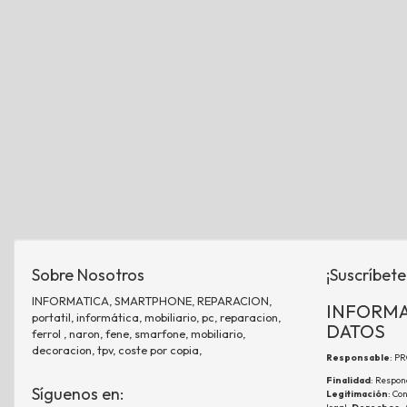
Sobre Nosotros
¡Suscríbete
INFORMATICA, SMARTPHONE, REPARACION,
INFORMA
portatil, informática, mobiliario, pc, reparacion,
DATOS
ferrol , naron, fene, smarfone, mobiliario,
decoracion, tpv, coste por copia,
Responsable
: P
Finalidad
: Respon
Síguenos en:
Legitimación
: Co