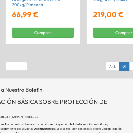
200kg/ Plateada
66,99 €
219,00 €
Comprar
Comprar
Ant.
01
 a Nuestro Boletín!
CIÓN BÁSICA SOBRE PROTECCIÓN DE
ROJECTS HAPPEN INSIDE, S.L.
der las consultas planteadas por el usuario y enviarle la información solicitada;
nsentimiento del usuario;
Destinatarios
: Solo se realizan cesiones si existe una obligación