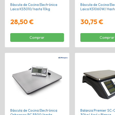
Báscula de Cocina Electrónica
Báscula de Cocina Ele
Laica KS5010/ hasta 10kg
Laica KS1060W/ Hast
28,50 €
30,75 €
Comprar
Comprar
Báscula de Cocina Electrónica
Balanza Premier SC-O
Orbegozo PC 5500/ hasta
30kg/ Azul y Blanca