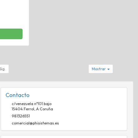
Sig.
Mostrar
Contacto
c/venezuela nº101 bajo
15404
Ferrol
,
A Coruña
981326551
comercial@phisistemas.es