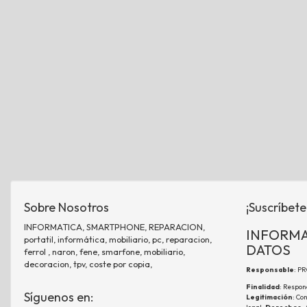
Sobre Nosotros
¡Suscríbete
INFORMATICA, SMARTPHONE, REPARACION,
INFORMA
portatil, informática, mobiliario, pc, reparacion,
DATOS
ferrol , naron, fene, smarfone, mobiliario,
decoracion, tpv, coste por copia,
Responsable
: P
Finalidad
: Respon
Síguenos en:
Legitimación
: Co