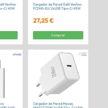
aN Vention
Cargador de Pared GaN Vention
po-C/ 45W
FCDH0-EU/ 2xUSB Tipo-C/ 45W
27,25 €
Comprar
ivo
Cargador de Pared Myway
xUSB/ 44W
MWACC0018/ 1xUSB Tipo-C/ 45W