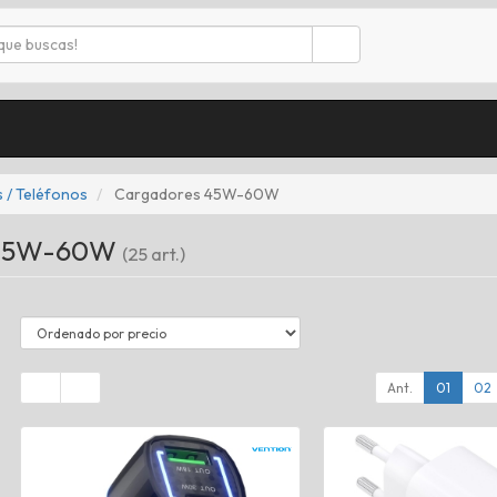
 / Teléfonos
Cargadores 45W-60W
 45W-60W
(25 art.)
Ant.
01
02