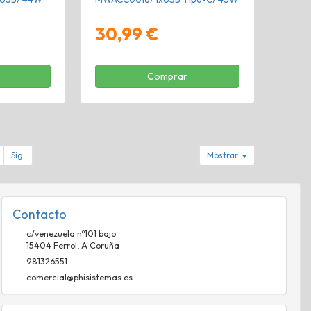
30,99 €
Comprar
Sig.
Mostrar
Contacto
c/venezuela nº101 bajo
15404
Ferrol
,
A Coruña
981326551
comercial@phisistemas.es