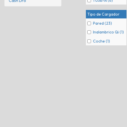
1 USB-A (6)
Cash Dro
Tipo de Cargador
Pared (23)
Inalambrico Qi (1)
Coche (1)