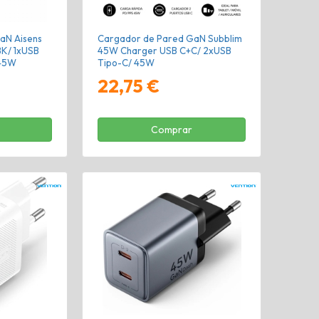
aN Aisens
Cargador de Pared GaN Subblim
K/ 1xUSB
45W Charger USB C+C/ 2xUSB
 45W
Tipo-C/ 45W
22,75 €
Comprar