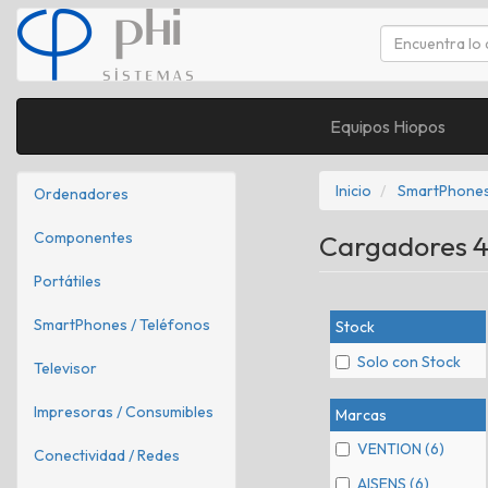
Equipos Hiopos
Inicio
SmartPhones
Ordenadores
Componentes
Cargadores
Portátiles
SmartPhones / Teléfonos
Stock
Solo con Stock
Televisor
Impresoras / Consumibles
Marcas
VENTION (6)
Conectividad / Redes
AISENS (6)