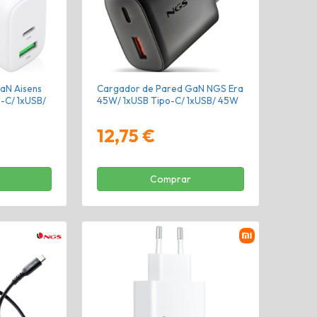
aN Aisens
Cargador de Pared GaN NGS Era
o-C/ 1xUSB/
45W/ 1xUSB Tipo-C/ 1xUSB/ 45W
12,75 €
Comprar