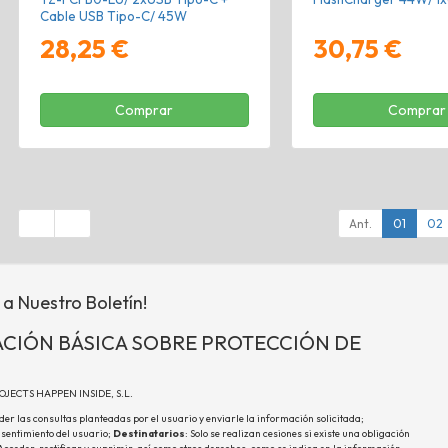
Cable USB Tipo-C/ 45W
28,25 €
30,75 €
Comprar
Comprar
Ant.
01
02
 a Nuestro Boletín!
CIÓN BÁSICA SOBRE PROTECCIÓN DE
ROJECTS HAPPEN INSIDE, S.L.
der las consultas planteadas por el usuario y enviarle la información solicitada;
nsentimiento del usuario;
Destinatarios
: Solo se realizan cesiones si existe una obligación