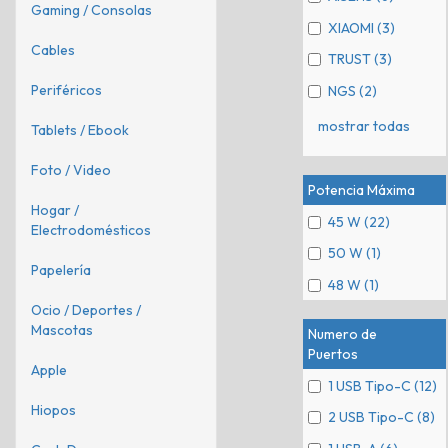
Gaming / Consolas
XIAOMI (3)
Cables
TRUST (3)
Periféricos
NGS (2)
mostrar todas
Tablets / Ebook
Foto / Video
Potencia Máxima
Hogar /
45 W (22)
Electrodomésticos
50 W (1)
Papelería
48 W (1)
Ocio / Deportes /
Mascotas
Numero de
Puertos
Apple
1 USB Tipo-C (12)
Hiopos
2 USB Tipo-C (8)