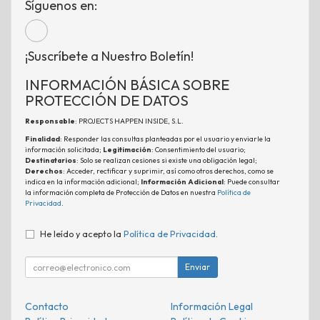
Síguenos en:
¡Suscríbete a Nuestro Boletín!
INFORMACIÓN BÁSICA SOBRE
PROTECCIÓN DE DATOS
Responsable
: PROJECTS HAPPEN INSIDE, S.L.
Finalidad
: Responder las consultas planteadas por el usuario y enviarle la
información solicitada;
Legitimación
: Consentimiento del usuario;
Destinatarios
: Solo se realizan cesiones si existe una obligación legal;
Derechos
: Acceder, rectificar y suprimir, así como otros derechos, como se
indica en la información adicional;
Información Adicional
: Puede consultar
la información completa de Protección de Datos en nuestra
Política de
Privacidad
.
He leído y acepto la
Política de Privacidad
.
Enviar
Contacto
Información Legal