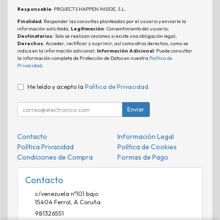
Responsable
: PROJECTS HAPPEN INSIDE, S.L.
Finalidad
: Responder las consultas planteadas por el usuario y enviarle la
información solicitada;
Legitimación
: Consentimiento del usuario;
Destinatarios
: Solo se realizan cesiones si existe una obligación legal;
Derechos
: Acceder, rectificar y suprimir, así como otros derechos, como se
indica en la información adicional;
Información Adicional
: Puede consultar
la información completa de Protección de Datos en nuestra
Política de
Privacidad
.
He leído y acepto la
Política de Privacidad
.
Enviar
Contacto
Información Legal
Política Privacidad
Política de Cookies
Condiciones de Compra
Formas de Pago
Contacto
c/venezuela nº101 bajo
15404
Ferrol
,
A Coruña
981326551