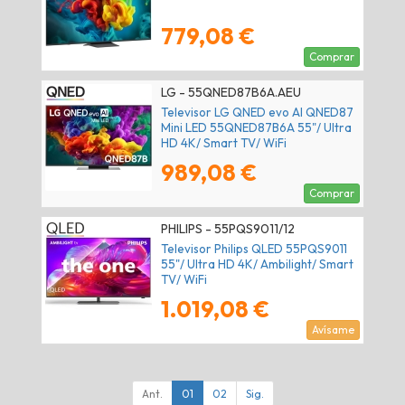
779,08 €
Comprar
LG - 55QNED87B6A.AEU
Televisor LG QNED evo AI QNED87
Mini LED 55QNED87B6A 55"/ Ultra
HD 4K/ Smart TV/ WiFi
989,08 €
Comprar
PHILIPS - 55PQS9011/12
Televisor Philips QLED 55PQS9011
55"/ Ultra HD 4K/ Ambilight/ Smart
TV/ WiFi
1.019,08 €
Avísame
Ant.
01
02
Sig.