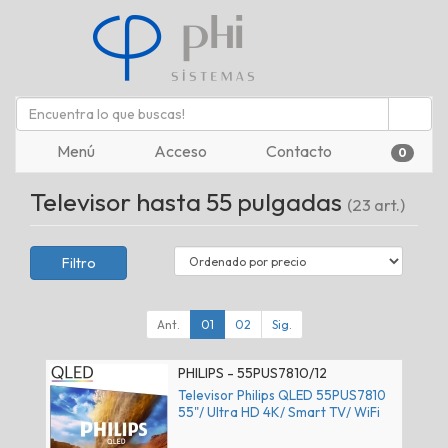
Menú
Acceso
Contacto
0
Televisor hasta 55 pulgadas
(23 art.)
Filtro
Ant.
01
02
Sig.
PHILIPS - 55PUS7810/12
Televisor Philips QLED 55PUS7810
55"/ Ultra HD 4K/ Smart TV/ WiFi