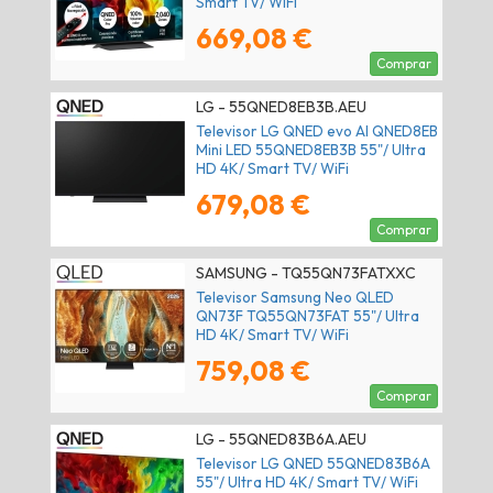
Smart TV/ WiFi
669,08 €
Comprar
LG - 55QNED8EB3B.AEU
Televisor LG QNED evo AI QNED8EB
Mini LED 55QNED8EB3B 55"/ Ultra
HD 4K/ Smart TV/ WiFi
679,08 €
Comprar
SAMSUNG - TQ55QN73FATXXC
Televisor Samsung Neo QLED
QN73F TQ55QN73FAT 55"/ Ultra
HD 4K/ Smart TV/ WiFi
759,08 €
Comprar
LG - 55QNED83B6A.AEU
Televisor LG QNED 55QNED83B6A
55"/ Ultra HD 4K/ Smart TV/ WiFi