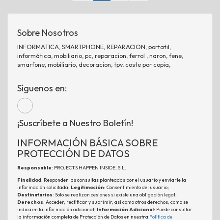
Sobre Nosotros
INFORMATICA, SMARTPHONE, REPARACION, portatil,
informática, mobiliario, pc, reparacion, ferrol , naron, fene,
smarfone, mobiliario, decoracion, tpv, coste por copia,
Síguenos en:
¡Suscríbete a Nuestro Boletín!
INFORMACIÓN BÁSICA SOBRE
PROTECCIÓN DE DATOS
Responsable
: PROJECTS HAPPEN INSIDE, S.L.
Finalidad
: Responder las consultas planteadas por el usuario y enviarle la
información solicitada;
Legitimación
: Consentimiento del usuario;
Destinatarios
: Solo se realizan cesiones si existe una obligación legal;
Derechos
: Acceder, rectificar y suprimir, así como otros derechos, como se
indica en la información adicional;
Información Adicional
: Puede consultar
la información completa de Protección de Datos en nuestra
Política de