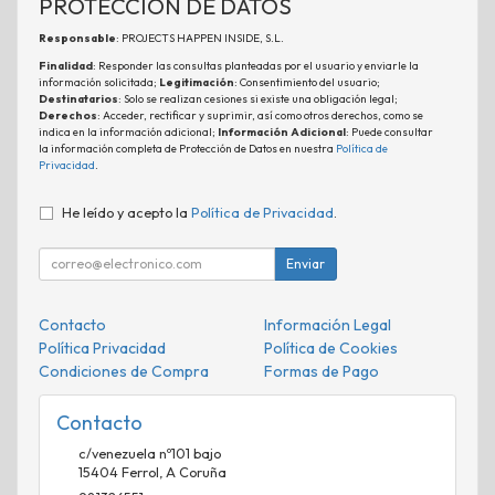
PROTECCIÓN DE DATOS
Responsable
: PROJECTS HAPPEN INSIDE, S.L.
Finalidad
: Responder las consultas planteadas por el usuario y enviarle la
información solicitada;
Legitimación
: Consentimiento del usuario;
Destinatarios
: Solo se realizan cesiones si existe una obligación legal;
Derechos
: Acceder, rectificar y suprimir, así como otros derechos, como se
indica en la información adicional;
Información Adicional
: Puede consultar
la información completa de Protección de Datos en nuestra
Política de
Privacidad
.
He leído y acepto la
Política de Privacidad
.
Enviar
Contacto
Información Legal
Política Privacidad
Política de Cookies
Condiciones de Compra
Formas de Pago
Contacto
c/venezuela nº101 bajo
15404
Ferrol
,
A Coruña