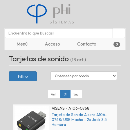
Menú
Acceso
Contacto
0
Tarjetas de sonido
(13 art.)
Filtro
Ant.
01
Sig.
AISENS - A106-0768
Tarjeta de Sonido Aisens A106-
0768/ USB Macho - 2x Jack 3.5
Hembra