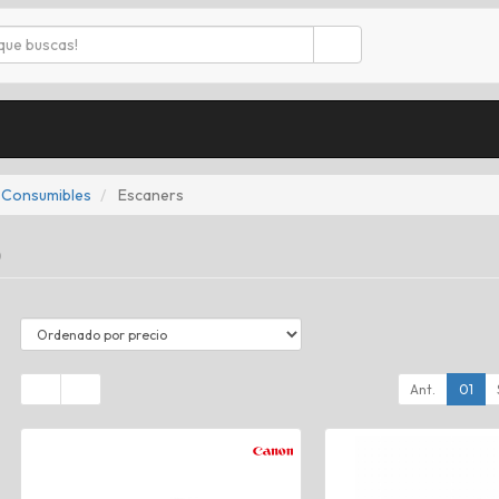
 Consumibles
Escaners
)
Ant.
01