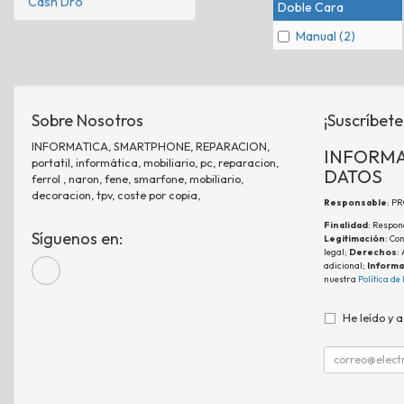
Cash Dro
Doble Cara
Manual (2)
Sobre Nosotros
¡Suscríbete
INFORMATICA, SMARTPHONE, REPARACION,
INFORMA
portatil, informática, mobiliario, pc, reparacion,
DATOS
ferrol , naron, fene, smarfone, mobiliario,
decoracion, tpv, coste por copia,
Responsable
: P
Finalidad
: Respon
Síguenos en:
Legitimación
: Co
legal;
Derechos
:
adicional;
Informa
nuestra
Política de
He leído y 