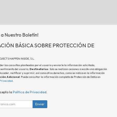
 a Nuestro Boletín!
CIÓN BÁSICA SOBRE PROTECCIÓN DE
ROJECTS HAPPEN INSIDE, S.L.
der las consultas planteadas por el usuario y enviarle la información solicitada;
nsentimiento del usuario;
Destinatarios
: Solo se realizan cesiones si existe una obligación
 Acceder, rectificar y suprimir, así como otros derechos, como se indica en la información
ción Adicional
: Puede consultar la información completa de Protección de Datos en
 Privacidad
.
acepto la
Política de Privacidad
.
Enviar