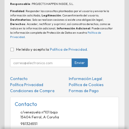
Responsable
: PROJECTS HAPPEN INSIDE, S.L.
Finalidad
: Responder las consultas planteadas por el usuario y enviarle la
información solicitada;
Legitimación
: Consentimiento del usuario;
Destinatarios
: Solo se realizan cesiones si existe una obligación legal;
Derechos
: Acceder, rectificar y suprimir, así como otros derechos, como se
indica en la información adicional;
Información Adicional
: Puede consultar
la información completa de Protección de Datos en nuestra
Política de
Privacidad
.
He leído y acepto la
Política de Privacidad
.
Enviar
Contacto
Información Legal
Política Privacidad
Política de Cookies
Condiciones de Compra
Formas de Pago
Contacto
c/venezuela nº101 bajo
15404
Ferrol
,
A Coruña
981326551