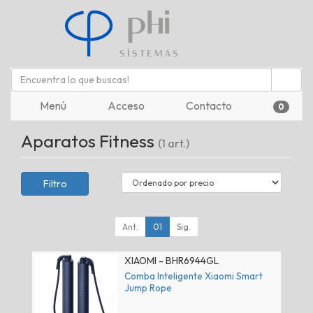
Menú
Acceso
Contacto
0
Aparatos Fitness
(1 art.)
Filtro
Ant.
01
Sig.
XIAOMI - BHR6944GL
Comba Inteligente Xiaomi Smart
Jump Rope