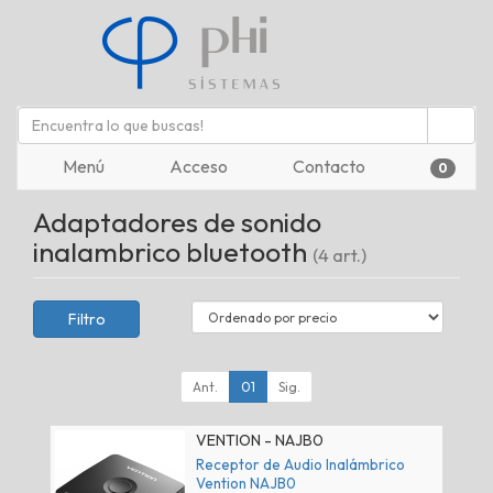
Menú
Acceso
Contacto
0
Adaptadores de sonido
inalambrico bluetooth
(4 art.)
Filtro
Ant.
01
Sig.
VENTION - NAJB0
Receptor de Audio Inalámbrico
Vention NAJB0