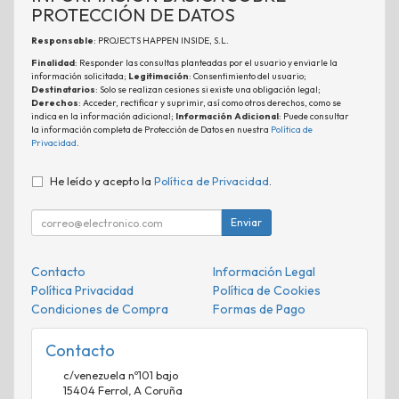
PROTECCIÓN DE DATOS
Responsable
: PROJECTS HAPPEN INSIDE, S.L.
Finalidad
: Responder las consultas planteadas por el usuario y enviarle la
información solicitada;
Legitimación
: Consentimiento del usuario;
Destinatarios
: Solo se realizan cesiones si existe una obligación legal;
Derechos
: Acceder, rectificar y suprimir, así como otros derechos, como se
indica en la información adicional;
Información Adicional
: Puede consultar
la información completa de Protección de Datos en nuestra
Política de
Privacidad
.
He leído y acepto la
Política de Privacidad
.
Enviar
Contacto
Información Legal
Política Privacidad
Política de Cookies
Condiciones de Compra
Formas de Pago
Contacto
c/venezuela nº101 bajo
15404
Ferrol
,
A Coruña