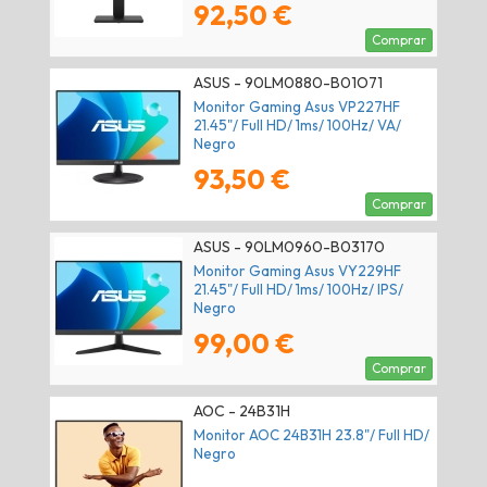
92,50 €
Comprar
ASUS - 90LM0880-B01O71
Monitor Gaming Asus VP227HF
21.45"/ Full HD/ 1ms/ 100Hz/ VA/
Negro
93,50 €
Comprar
ASUS - 90LM0960-B03170
Monitor Gaming Asus VY229HF
21.45"/ Full HD/ 1ms/ 100Hz/ IPS/
Negro
99,00 €
Comprar
AOC - 24B31H
Monitor AOC 24B31H 23.8"/ Full HD/
Negro