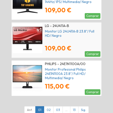
144Hz/ IPS/ Multimedia/ Negro
109,00 €
Comprar
LG - 24U411A-B
Monitor LG 24U411A-B 23.8"/ Full
HD/ Negro
109,00 €
Comprar
PHILIPS - 24E1N1100A/00
Monitor Profesional Philips
24E1N1100A 23.8"/ Full HD/
Multimedia/ Negro
115,00 €
Comprar
Ant.
01
02
03
...
13
Sig.