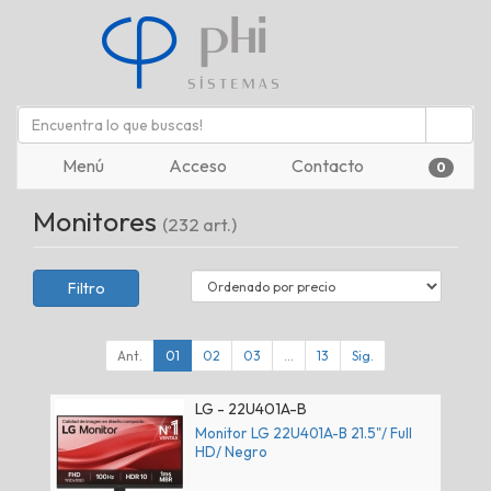
Menú
Acceso
Contacto
0
Monitores
(232 art.)
Filtro
Ant.
01
02
03
...
13
Sig.
LG - 22U401A-B
Monitor LG 22U401A-B 21.5"/ Full
HD/ Negro