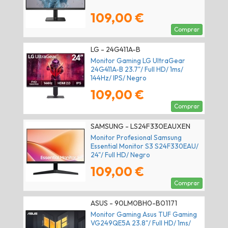
109,00 €
Comprar
LG - 24G411A-B
Monitor Gaming LG UltraGear
24G411A-B 23.7"/ Full HD/ 1ms/
144Hz/ IPS/ Negro
109,00 €
Comprar
SAMSUNG - LS24F330EAUXEN
Monitor Profesional Samsung
Essential Monitor S3 S24F330EAU/
24"/ Full HD/ Negro
109,00 €
Comprar
ASUS - 90LM0BH0-B01171
Monitor Gaming Asus TUF Gaming
VG249QE5A 23.8"/ Full HD/ 1ms/