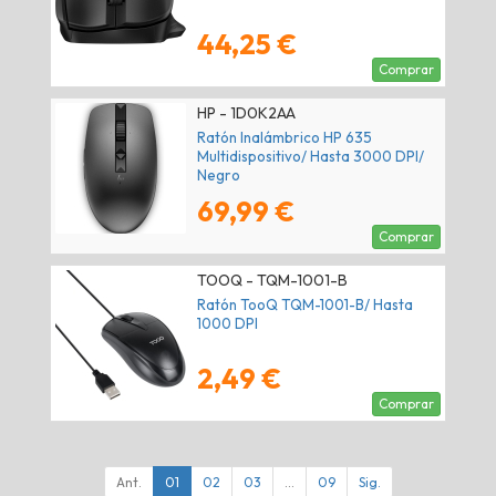
44,25 €
Comprar
HP - 1D0K2AA
Ratón Inalámbrico HP 635
Multidispositivo/ Hasta 3000 DPI/
Negro
69,99 €
Comprar
TOOQ - TQM-1001-B
Ratón TooQ TQM-1001-B/ Hasta
1000 DPI
2,49 €
Comprar
Ant.
01
02
03
...
09
Sig.