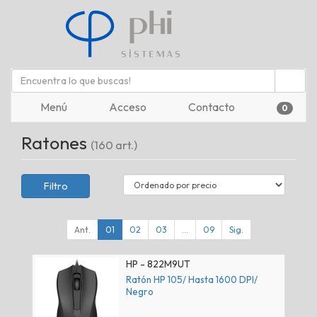
Menú
Acceso
Contacto
0
Ratones
(160 art.)
Filtro
Ant.
01
02
03
...
09
Sig.
HP - 822M9UT
Ratón HP 105/ Hasta 1600 DPI/
Negro