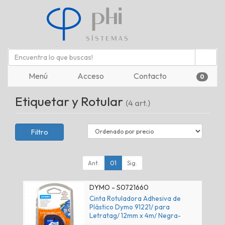
Menú
Acceso
Contacto
0
Etiquetar y Rotular
(4 art.)
Filtro
Ant.
01
Sig.
DYMO - S0721660
Cinta Rotuladora Adhesiva de
Plástico Dymo 91221/ para
Letratag/ 12mm x 4m/ Negra-
Blanca