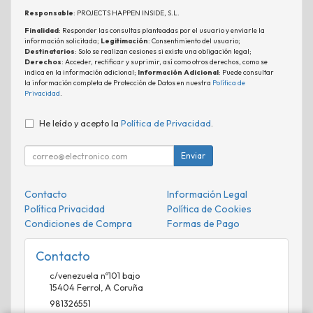
Responsable
: PROJECTS HAPPEN INSIDE, S.L.
Finalidad
: Responder las consultas planteadas por el usuario y enviarle la
información solicitada;
Legitimación
: Consentimiento del usuario;
Destinatarios
: Solo se realizan cesiones si existe una obligación legal;
Derechos
: Acceder, rectificar y suprimir, así como otros derechos, como se
indica en la información adicional;
Información Adicional
: Puede consultar
la información completa de Protección de Datos en nuestra
Política de
Privacidad
.
He leído y acepto la
Política de Privacidad
.
Enviar
Contacto
Información Legal
Política Privacidad
Política de Cookies
Condiciones de Compra
Formas de Pago
Contacto
c/venezuela nº101 bajo
15404
Ferrol
,
A Coruña
981326551