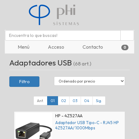
Menú
Acceso
Contacto
0
Adaptadores USB
(68 art.)
Filtro
Ant.
01
02
03
04
Sig.
HP - 4Z527AA
Adaptador USB Tipo-C - RJ45 HP
4Z527AA/ 1000Mbps