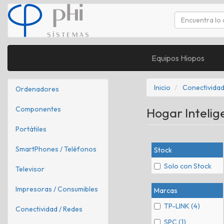
Equipos Hiopos
Inicio
Conectividad
Ordenadores
Componentes
Hogar Inteli
Portátiles
SmartPhones / Teléfonos
Stock
Solo con Stock
Televisor
Impresoras / Consumibles
Marcas
TP-LINK (4)
Conectividad / Redes
SPC (1)