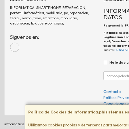
INFORMATICA, SMARTPHONE, REPARACION,
INFORMA
portatil, informática, mobiliario, pc, reparacion,
DATOS
ferrol , naron, fene, smarfone, mobiliario,
decoracion, tpv, coste por copia,
Responsable
: P
Finalidad
: Respon
Síguenos en:
Legitimación
: Co
legal;
Derechos
:
adicional;
Informa
nuestra
Política de
He leído y 
Contacto
Política Priva
Condiciones 
Política de Cookies de informatica.phisistemas.es
informatica.phisistemas.es © 2026
Utilizamos cookies propias y de terceros para mejorar 