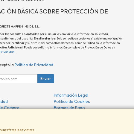
CIÓN BÁSICA SOBRE PROTECCIÓN DE
ROJECTS HAPPEN INSIDE, S.L.
der las consultas planteadas por el usuario y enviarle la información solicitada;
nsentimiento del usuario;
Destinatarios
: Solo se realizan cesiones si existe una obligación
 Acceder, rectificar y suprimir, así como otros derechos, como se indica en la información
ción Adicional
: Puede consultar la información completa de Protección de Datos en
 Privacidad
.
acepto la
Política de Privacidad
.
Enviar
Información Legal
cidad
Política de Cookies
de Compra
Formas de Pago
nuestros servicios.