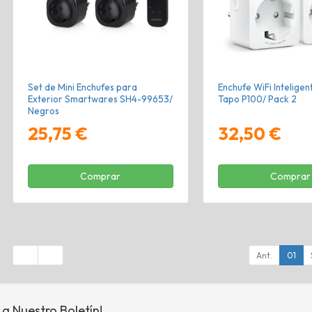
Set de Mini Enchufes para
Enchufe WiFi Inteligen
Exterior Smartwares SH4-99653/
Tapo P100/ Pack 2
Negros
25,75 €
32,50 €
Comprar
Comprar
Ant.
01
 a Nuestro Boletín!