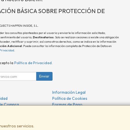
CIÓN BÁSICA SOBRE PROTECCIÓN DE
ROJECTS HAPPEN INSIDE, S.L.
der las consultas planteadas por el usuario y enviarle la información solicitada;
nsentimiento del usuario;
Destinatarios
: Solo se realizan cesiones si existe una obligación
 Acceder, rectificar y suprimir, así como otros derechos, como se indica en la información
ción Adicional
: Puede consultar la información completa de Protección de Datos en
 Privacidad
.
acepto la
Política de Privacidad
.
Enviar
Información Legal
cidad
Política de Cookies
de Compra
Formas de Pago
nuestros servicios.