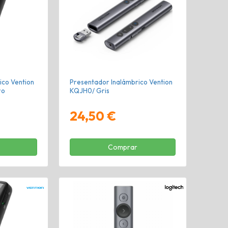
ico Vention
Presentador Inalámbrico Vention
ro
KQJH0/ Gris
24,50 €
Comprar