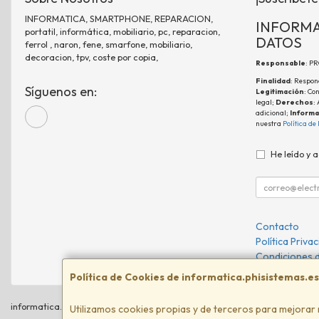
INFORMATICA, SMARTPHONE, REPARACION,
INFORMA
portatil, informática, mobiliario, pc, reparacion,
DATOS
ferrol , naron, fene, smarfone, mobiliario,
decoracion, tpv, coste por copia,
Responsable
: P
Finalidad
: Respon
Síguenos en:
Legitimación
: Co
legal;
Derechos
:
adicional;
Informa
nuestra
Política de
He leído y 
Contacto
Política Priva
Condiciones 
Política de Cookies de informatica.phisistemas.es
informatica.phisistemas.es © 2026
Utilizamos cookies propias y de terceros para mejorar 