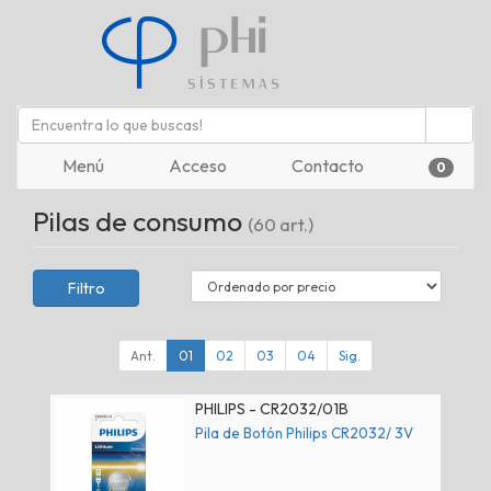
Menú
Acceso
Contacto
0
Pilas de consumo
(60 art.)
Filtro
Ant.
01
02
03
04
Sig.
PHILIPS - CR2032/01B
Pila de Botón Philips CR2032/ 3V