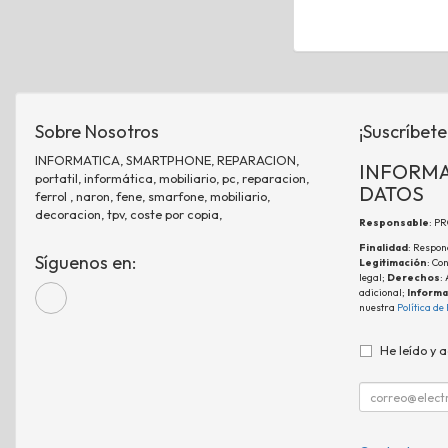
Sobre Nosotros
¡Suscríbete
INFORMATICA, SMARTPHONE, REPARACION,
INFORMA
portatil, informática, mobiliario, pc, reparacion,
DATOS
ferrol , naron, fene, smarfone, mobiliario,
decoracion, tpv, coste por copia,
Responsable
: P
Finalidad
: Respon
Síguenos en:
Legitimación
: Co
legal;
Derechos
:
adicional;
Informa
nuestra
Política de
He leído y 