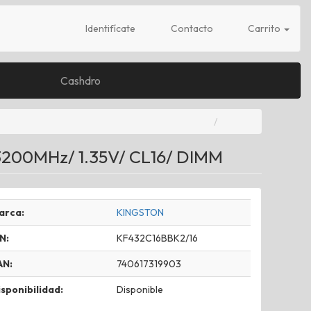
Identifícate
Contacto
Carrito
Cashdro
3200MHz/ 1.35V/ CL16/ DIMM
arca:
KINGSTON
N:
KF432C16BBK2/16
AN:
740617319903
sponibilidad:
Disponible