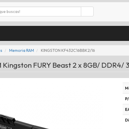
s
Memoria RAM
KINGSTON KF432C16BBK2/16
Kingston FURY Beast 2 x 8GB/ DDR4/ 
M
P/
E
Di