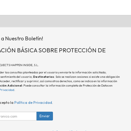
 a Nuestro Boletín!
CIÓN BÁSICA SOBRE PROTECCIÓN DE
ROJECTS HAPPEN INSIDE, S.L.
der las consultas planteadas por el usuario y enviarle la información solicitada;
nsentimiento del usuario;
Destinatarios
: Solo se realizan cesiones si existe una obligación
 Acceder, rectificar y suprimir, así como otros derechos, como se indica en la información
ción Adicional
: Puede consultar la información completa de Protección de Datos en
 Privacidad
.
acepto la
Política de Privacidad
.
Enviar