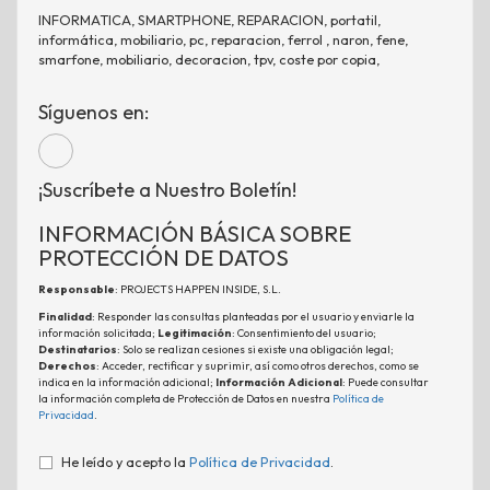
INFORMATICA, SMARTPHONE, REPARACION, portatil,
informática, mobiliario, pc, reparacion, ferrol , naron, fene,
smarfone, mobiliario, decoracion, tpv, coste por copia,
Síguenos en:
¡Suscríbete a Nuestro Boletín!
INFORMACIÓN BÁSICA SOBRE
PROTECCIÓN DE DATOS
Responsable
: PROJECTS HAPPEN INSIDE, S.L.
Finalidad
: Responder las consultas planteadas por el usuario y enviarle la
información solicitada;
Legitimación
: Consentimiento del usuario;
Destinatarios
: Solo se realizan cesiones si existe una obligación legal;
Derechos
: Acceder, rectificar y suprimir, así como otros derechos, como se
indica en la información adicional;
Información Adicional
: Puede consultar
la información completa de Protección de Datos en nuestra
Política de
Privacidad
.
He leído y acepto la
Política de Privacidad
.