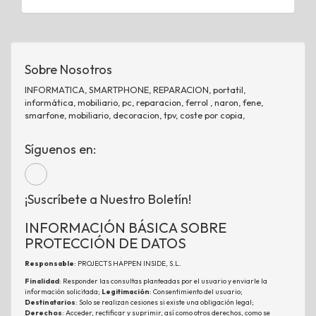
Sobre Nosotros
INFORMATICA, SMARTPHONE, REPARACION, portatil,
informática, mobiliario, pc, reparacion, ferrol , naron, fene,
smarfone, mobiliario, decoracion, tpv, coste por copia,
Síguenos en:
¡Suscríbete a Nuestro Boletín!
INFORMACIÓN BÁSICA SOBRE
PROTECCIÓN DE DATOS
Responsable
: PROJECTS HAPPEN INSIDE, S.L.
Finalidad
: Responder las consultas planteadas por el usuario y enviarle la
información solicitada;
Legitimación
: Consentimiento del usuario;
Destinatarios
: Solo se realizan cesiones si existe una obligación legal;
Derechos
: Acceder, rectificar y suprimir, así como otros derechos, como se