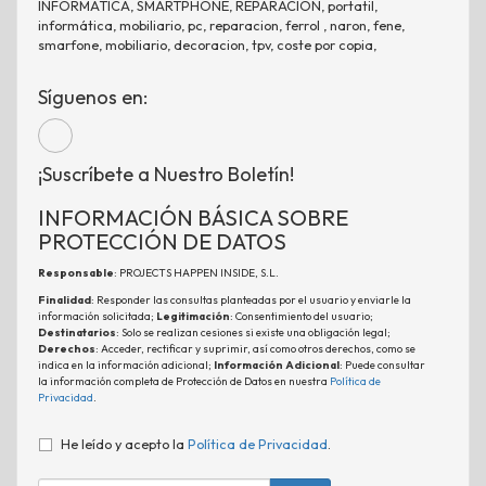
INFORMATICA, SMARTPHONE, REPARACION, portatil,
informática, mobiliario, pc, reparacion, ferrol , naron, fene,
smarfone, mobiliario, decoracion, tpv, coste por copia,
Síguenos en:
¡Suscríbete a Nuestro Boletín!
INFORMACIÓN BÁSICA SOBRE
PROTECCIÓN DE DATOS
Responsable
: PROJECTS HAPPEN INSIDE, S.L.
Finalidad
: Responder las consultas planteadas por el usuario y enviarle la
información solicitada;
Legitimación
: Consentimiento del usuario;
Destinatarios
: Solo se realizan cesiones si existe una obligación legal;
Derechos
: Acceder, rectificar y suprimir, así como otros derechos, como se
indica en la información adicional;
Información Adicional
: Puede consultar
la información completa de Protección de Datos en nuestra
Política de
Privacidad
.
He leído y acepto la
Política de Privacidad
.