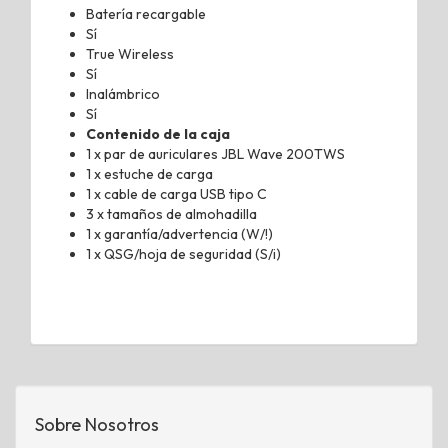
Batería recargable
Sí
True Wireless
Sí
Inalámbrico
Sí
Contenido de la caja
1 x par de auriculares JBL Wave 200TWS
1 x estuche de carga
1 x cable de carga USB tipo C
3 x tamaños de almohadilla
1 x garantía/advertencia (W/!)
1 x QSG/hoja de seguridad (S/i)
Sobre Nosotros