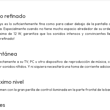
do refinado
ys es lo suficientemente fina como para caber debajo de la pantalla 
ida. Especialmente cuando no tiene mucho espacio alrededor de su orde
ima de 12 W, garantiza que los sonidos intensos y convincentes ll
 refinado!
antánea
ectamente a su TV, PC u otro dispositivo de reproducción de música, co
 sonidos nítidos. Y ni siquiera necesitará una toma de corriente adicion
ximo nivel
men con la gran perilla de control iluminada en la parte frontal de la b
nes