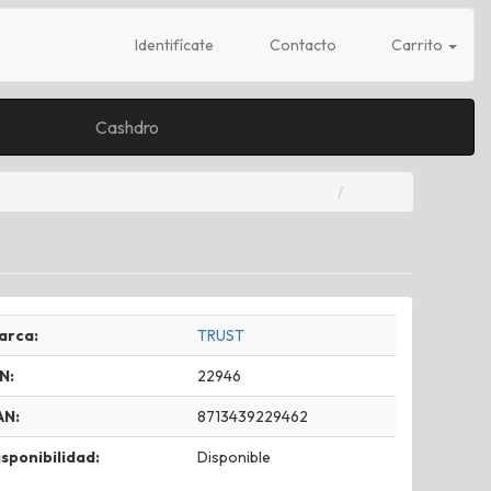
Identifícate
Contacto
Carrito
Cashdro
arca:
TRUST
N:
22946
AN:
8713439229462
sponibilidad:
Disponible