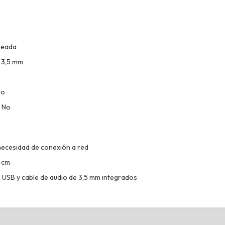
leada
 3,5 mm
No
: No
necesidad de conexión a red
0 cm
e USB y cable de audio de 3,5 mm integrados