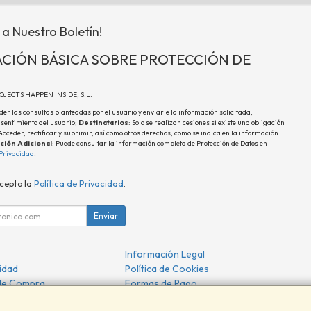
 a Nuestro Boletín!
CIÓN BÁSICA SOBRE PROTECCIÓN DE
ROJECTS HAPPEN INSIDE, S.L.
der las consultas planteadas por el usuario y enviarle la información solicitada;
nsentimiento del usuario;
Destinatarios
: Solo se realizan cesiones si existe una obligación
 Acceder, rectificar y suprimir, así como otros derechos, como se indica en la información
ción Adicional
: Puede consultar la información completa de Protección de Datos en
 Privacidad
.
acepto la
Política de Privacidad
.
Enviar
Información Legal
cidad
Política de Cookies
de Compra
Formas de Pago