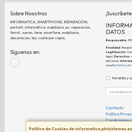
Sobre Nosotros
¡Suscríbete
INFORMATICA, SMARTPHONE, REPARACION,
INFORMA
portatil, informática, mobiliario, pc, reparacion,
DATOS
ferrol , naron, fene, smarfone, mobiliario,
decoracion, tpv, coste por copia,
Responsable
: P
Finalidad
: Respon
Síguenos en:
Legitimación
: Co
legal;
Derechos
:
adicional;
Informa
nuestra
Política de
He leído y 
Contacto
Política Priva
Condiciones 
Política de Cookies de informatica.phisistemas.es