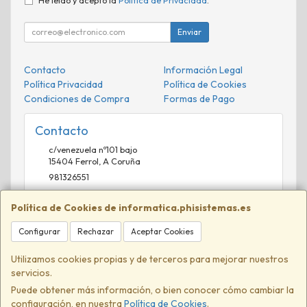
Enviar
Contacto
Información Legal
Política Privacidad
Política de Cookies
Condiciones de Compra
Formas de Pago
Contacto
c/venezuela nº101 bajo
15404
Ferrol
,
A Coruña
981326551
comercial@phisistemas.es
Política de Cookies de informatica.phisistemas.es
Configurar
Rechazar
Aceptar Cookies
Horario
09:00-13:00 16:00-20:00
Utilizamos cookies propias y de terceros para mejorar nuestros
servicios.
Puede obtener más información, o bien conocer cómo cambiar la
configuración, en nuestra
Política de Cookies
.