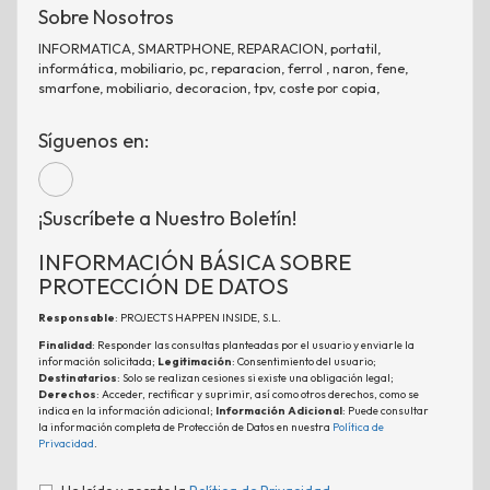
Sobre Nosotros
INFORMATICA, SMARTPHONE, REPARACION, portatil,
informática, mobiliario, pc, reparacion, ferrol , naron, fene,
smarfone, mobiliario, decoracion, tpv, coste por copia,
Síguenos en:
¡Suscríbete a Nuestro Boletín!
INFORMACIÓN BÁSICA SOBRE
PROTECCIÓN DE DATOS
Responsable
: PROJECTS HAPPEN INSIDE, S.L.
Finalidad
: Responder las consultas planteadas por el usuario y enviarle la
información solicitada;
Legitimación
: Consentimiento del usuario;
Destinatarios
: Solo se realizan cesiones si existe una obligación legal;
Derechos
: Acceder, rectificar y suprimir, así como otros derechos, como se
indica en la información adicional;
Información Adicional
: Puede consultar
la información completa de Protección de Datos en nuestra
Política de
Privacidad
.
He leído y acepto la
Política de Privacidad
.