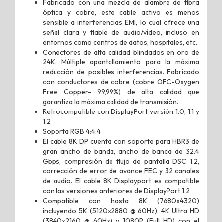
Fabricado con una mezcla de alambre de fibra
óptica y cobre, este cable activo es menos
sensible a interferencias EMI, lo cual ofrece una
señal clara y fiable de audio/vídeo, incluso en
entornos como centros de datos, hospitales, etc.
Conectores de alta calidad blindados en oro de
24K. Múltiple apantallamiento para la máxima
reducción de posibles interferencias. Fabricado
con conductores de cobre (cobre OFC-Oxygen
Free Copper- 99,99%) de alta calidad que
garantiza la máxima calidad de transmisión.
Retrocompatible con DisplayPort versión 1.0, 1.1 y
1.2
Soporta RGB 4:4:4
El cable 8K DP cuenta con soporte para HBR3 de
gran ancho de banda, ancho de banda de 32.4
Gbps, compresión de flujo de pantalla DSC 1.2,
corrección de error de avance FEC y 32 canales
de audio. El cable 8K Displayport es compatible
con las versiones anteriores de DisplayPort 1.2
Compatible con hasta 8K (7680x4320)
incluyendo 5K (5120x2880 @ 60Hz), 4K Ultra HD
(3840x2160 @ 60Hz) y 1080P (Full HD) con el