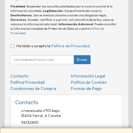
Finalidad
: Responder las consultas planteadas por el usuario y enviarle la
información solicitada;
Legitimación
: Consentimiento del usuario;
Destinatarios
: Solo se realizan cesiones si existe una obligación legal;
Derechos
: Acceder, rectificar y suprimir, así como otros derechos, como se
indica en la información adicional;
Información Adicional
: Puede consultar
la información completa de Protección de Datos en nuestra
Política de
Privacidad
.
He leído y acepto la
Política de Privacidad
.
Enviar
Contacto
Información Legal
Política Privacidad
Política de Cookies
Condiciones de Compra
Formas de Pago
Contacto
c/venezuela nº101 bajo
15404
Ferrol
,
A Coruña
981326551
comercial@phisistemas.es