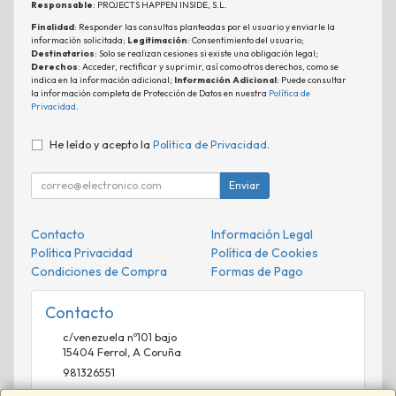
Responsable
: PROJECTS HAPPEN INSIDE, S.L.
Finalidad
: Responder las consultas planteadas por el usuario y enviarle la
información solicitada;
Legitimación
: Consentimiento del usuario;
Destinatarios
: Solo se realizan cesiones si existe una obligación legal;
Derechos
: Acceder, rectificar y suprimir, así como otros derechos, como se
indica en la información adicional;
Información Adicional
: Puede consultar
la información completa de Protección de Datos en nuestra
Política de
Privacidad
.
He leído y acepto la
Política de Privacidad
.
Enviar
Contacto
Información Legal
Política Privacidad
Política de Cookies
Condiciones de Compra
Formas de Pago
Contacto
c/venezuela nº101 bajo
15404
Ferrol
,
A Coruña
981326551
comercial@phisistemas.es