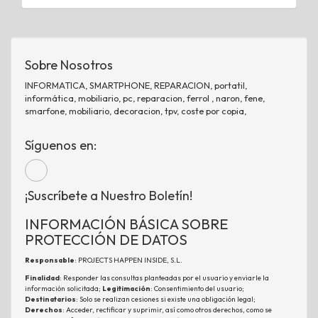
Sobre Nosotros
INFORMATICA, SMARTPHONE, REPARACION, portatil,
informática, mobiliario, pc, reparacion, ferrol , naron, fene,
smarfone, mobiliario, decoracion, tpv, coste por copia,
Síguenos en:
¡Suscríbete a Nuestro Boletín!
INFORMACIÓN BÁSICA SOBRE
PROTECCIÓN DE DATOS
Responsable
: PROJECTS HAPPEN INSIDE, S.L.
Finalidad
: Responder las consultas planteadas por el usuario y enviarle la
información solicitada;
Legitimación
: Consentimiento del usuario;
Destinatarios
: Solo se realizan cesiones si existe una obligación legal;
Derechos
: Acceder, rectificar y suprimir, así como otros derechos, como se