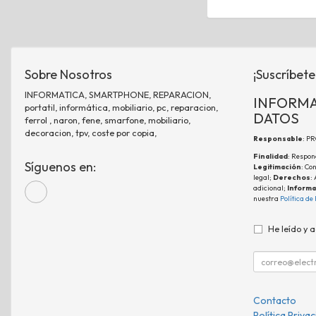
Sobre Nosotros
¡Suscríbete
INFORMATICA, SMARTPHONE, REPARACION,
INFORMA
portatil, informática, mobiliario, pc, reparacion,
DATOS
ferrol , naron, fene, smarfone, mobiliario,
decoracion, tpv, coste por copia,
Responsable
: P
Finalidad
: Respon
Síguenos en:
Legitimación
: Co
legal;
Derechos
:
adicional;
Informa
nuestra
Política de
He leído y 
Contacto
Política Priva