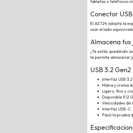
tabletas o teléfonos in
Conector USB-C
El AS724 adopta la esp
usar el lado equivoca
Almacena tus 
¿Te estás quedando sin
te permite almacenar j
USB 3.2 Gen2
Interfaz USB 3.
Malva y crema do
Ligero, fino y c
Disponible 512 
Velocidades de 
Interfaz USB-C,
Pasó la prueba d
Especificacio