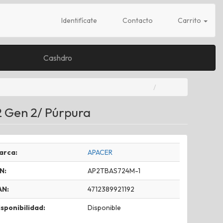
Identifícate
Contacto
Carrito
Cashdro
2 Gen 2/ Púrpura
arca:
APACER
N:
AP2TBAS724M-1
AN:
4712389921192
sponibilidad:
Disponible