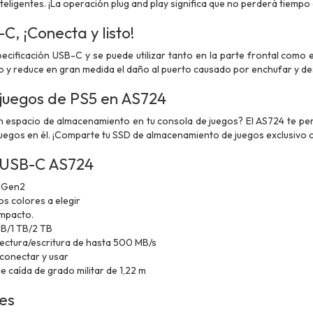
teligentes. ¡La operación plug and play significa que no perderá tiempo 
, ¡Conecta y listo!
ecificación USB-C y se puede utilizar tanto en la parte frontal como en
do y reduce en gran medida el daño al puerto causado por enchufar y d
juegos de PS5 en AS724
 espacio de almacenamiento en tu consola de juegos? El AS724 te perm
uegos en él. ¡Comparte tu SSD de almacenamiento de juegos exclusivo co
 USB-C AS724
2 Gen2
s colores a elegir
ompacto.
GB/1 TB/2 TB
lectura/escritura de hasta 500 MB/s
 conectar y usar
e caída de grado militar de 1,22 m
nes