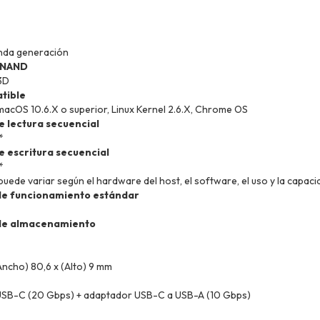
nda generación
 NAND
3D
tible
macOS 10.6.X o superior, Linux Kernel 2.6.X, Chrome OS
 lectura secuencial
*
 escritura secuencial
*
puede variar según el hardware del host, el software, el uso y la capa
e funcionamiento estándar
de almacenamiento
Ancho) 80,6 x (Alto) 9 mm
USB-C (20 Gbps) + adaptador USB-C a USB-A (10 Gbps)