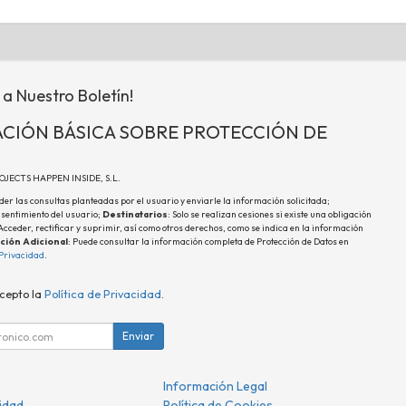
 a Nuestro Boletín!
CIÓN BÁSICA SOBRE PROTECCIÓN DE
ROJECTS HAPPEN INSIDE, S.L.
der las consultas planteadas por el usuario y enviarle la información solicitada;
nsentimiento del usuario;
Destinatarios
: Solo se realizan cesiones si existe una obligación
 Acceder, rectificar y suprimir, así como otros derechos, como se indica en la información
ción Adicional
: Puede consultar la información completa de Protección de Datos en
 Privacidad
.
acepto la
Política de Privacidad
.
Enviar
Información Legal
cidad
Política de Cookies