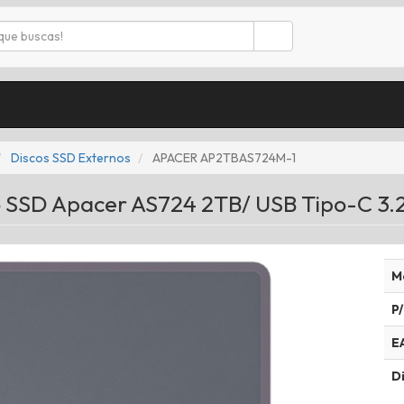
Discos SSD Externos
APACER AP2TBAS724M-1
o SSD Apacer AS724 2TB/ USB Tipo-C 3.
M
P/
E
Di