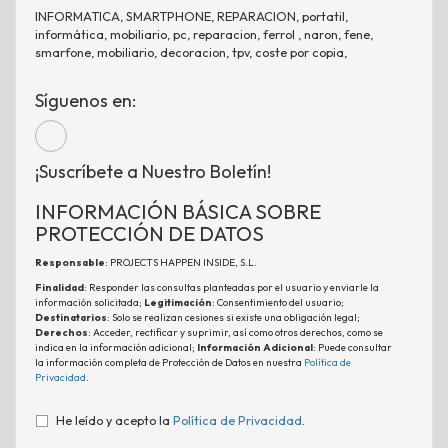
INFORMATICA, SMARTPHONE, REPARACION, portatil,
informática, mobiliario, pc, reparacion, ferrol , naron, fene,
smarfone, mobiliario, decoracion, tpv, coste por copia,
Síguenos en:
¡Suscríbete a Nuestro Boletín!
INFORMACIÓN BÁSICA SOBRE
PROTECCIÓN DE DATOS
Responsable
: PROJECTS HAPPEN INSIDE, S.L.
Finalidad
: Responder las consultas planteadas por el usuario y enviarle la
información solicitada;
Legitimación
: Consentimiento del usuario;
Destinatarios
: Solo se realizan cesiones si existe una obligación legal;
Derechos
: Acceder, rectificar y suprimir, así como otros derechos, como se
indica en la información adicional;
Información Adicional
: Puede consultar
la información completa de Protección de Datos en nuestra
Política de
Privacidad
.
He leído y acepto la
Política de Privacidad
.