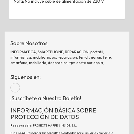
Nota: No incluye cable de alimentación de 220 V
Sobre Nosotros
INFORMATICA, SMARTPHONE, REPARACION, portatil,
informática, mobiliario, pc, reparacion, ferrol , naron, fene,
smarfone, mobiliario, decoracion, tpv, coste por copia,
Síguenos en:
¡Suscríbete a Nuestro Boletín!
INFORMACIÓN BÁSICA SOBRE
PROTECCIÓN DE DATOS
Responsable
: PROJECTS HAPPEN INSIDE, S.L.
Finalidad
: Responder las consultas planteadas por el usuario y enviarle la