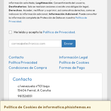
información solicitada;
Legitimación
: Consentimiento del usuario;
Destinatarios
: Solo se realizan cesiones si existe una obligación legal;
Derechos
: Acceder, rectificar y suprimir, así como otros derechos, como se
indica en la información adicional;
Información Adicional
: Puede consultar
la información completa de Protección de Datos en nuestra
Política de
Privacidad
.
He leído y acepto la
Política de Privacidad
.
Enviar
Contacto
Información Legal
Política Privacidad
Política de Cookies
Condiciones de Compra
Formas de Pago
Contacto
c/venezuela nº101 bajo
15404
Ferrol
,
A Coruña
981326551
comercial@phisistemas.es
Política de Cookies de informatica.phisistemas.es