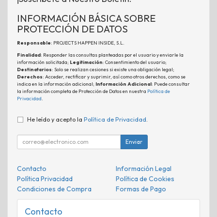
INFORMACIÓN BÁSICA SOBRE
PROTECCIÓN DE DATOS
Responsable
: PROJECTS HAPPEN INSIDE, S.L.
Finalidad
: Responder las consultas planteadas por el usuario y enviarle la
información solicitada;
Legitimación
: Consentimiento del usuario;
Destinatarios
: Solo se realizan cesiones si existe una obligación legal;
Derechos
: Acceder, rectificar y suprimir, así como otros derechos, como se
indica en la información adicional;
Información Adicional
: Puede consultar
la información completa de Protección de Datos en nuestra
Política de
Privacidad
.
He leído y acepto la
Política de Privacidad
.
Enviar
Contacto
Información Legal
Política Privacidad
Política de Cookies
Condiciones de Compra
Formas de Pago
Contacto