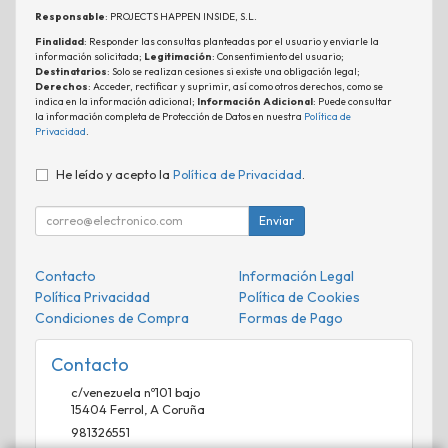
Responsable
: PROJECTS HAPPEN INSIDE, S.L.
Finalidad
: Responder las consultas planteadas por el usuario y enviarle la
información solicitada;
Legitimación
: Consentimiento del usuario;
Destinatarios
: Solo se realizan cesiones si existe una obligación legal;
Derechos
: Acceder, rectificar y suprimir, así como otros derechos, como se
indica en la información adicional;
Información Adicional
: Puede consultar
la información completa de Protección de Datos en nuestra
Política de
Privacidad
.
He leído y acepto la
Política de Privacidad
.
Enviar
Contacto
Información Legal
Política Privacidad
Política de Cookies
Condiciones de Compra
Formas de Pago
Contacto
c/venezuela nº101 bajo
15404
Ferrol
,
A Coruña
981326551