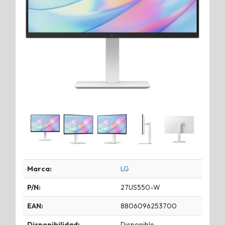
Marca:
LG
P/N:
27US550-W
EAN:
8806096253700
Disponibilidad:
Disponible