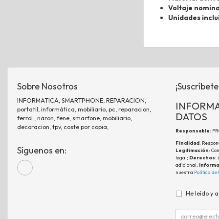
Voltaje nomina
Unidades inclu
Sobre Nosotros
¡Suscríbete
INFORMATICA, SMARTPHONE, REPARACION,
INFORMA
portatil, informática, mobiliario, pc, reparacion,
DATOS
ferrol , naron, fene, smarfone, mobiliario,
decoracion, tpv, coste por copia,
Responsable
: P
Finalidad
: Respon
Síguenos en:
Legitimación
: Co
legal;
Derechos
:
adicional;
Informa
nuestra
Política de
He leído y 