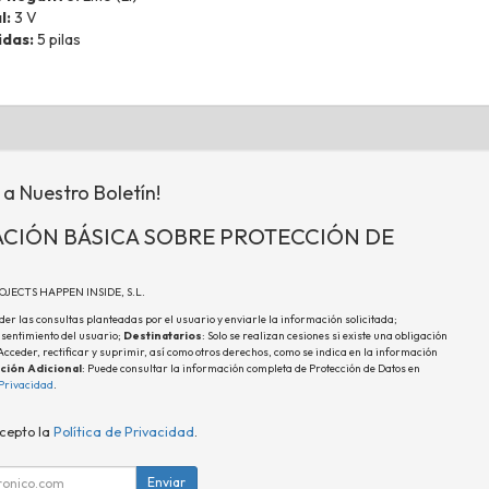
l:
3 V
idas:
5 pilas
 a Nuestro Boletín!
CIÓN BÁSICA SOBRE PROTECCIÓN DE
ROJECTS HAPPEN INSIDE, S.L.
der las consultas planteadas por el usuario y enviarle la información solicitada;
nsentimiento del usuario;
Destinatarios
: Solo se realizan cesiones si existe una obligación
 Acceder, rectificar y suprimir, así como otros derechos, como se indica en la información
ción Adicional
: Puede consultar la información completa de Protección de Datos en
 Privacidad
.
acepto la
Política de Privacidad
.
Enviar