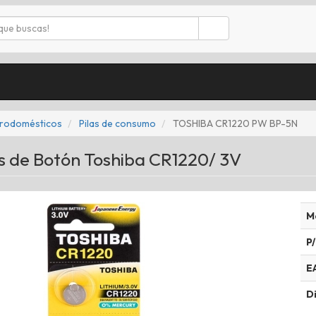
trodomésticos
Pilas de consumo
TOSHIBA CR1220 PW BP-5N
as de Botón Toshiba CR1220/ 3V
M
P/
E
Di