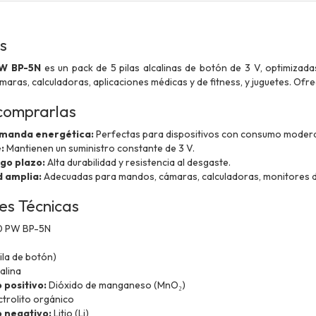
s
PW BP-5N
es un pack de 5 pilas alcalinas de botón de 3 V, optimiza
aras, calculadoras, aplicaciones médicas y de fitness, y juguetes. Ofrec
comprarlas
emanda energética:
Perfectas para dispositivos con consumo moder
:
Mantienen un suministro constante de 3 V.
rgo plazo:
Alta durabilidad y resistencia al desgaste.
 amplia:
Adecuadas para mandos, cámaras, calculadoras, monitores d
es Técnicas
 PW BP-5N
la de botón)
alina
 positivo:
Dióxido de manganeso (MnO₂)
ctrolito orgánico
o negativo:
Litio (Li)