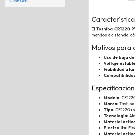
Cash Dro
Característica
El
Toshiba CR1220 
mandos a distancia, cám
Motivos para 
Uso de baja d
Voltaje estable
Fiabilidad a la
Compatibilidad
Especificacion
Modelo:
CR1220
Marca:
Toshiba
Tipo:
CR1220 (pi
Tecnología:
Alc
Material activo
Electrolito:
Ele
Material activ