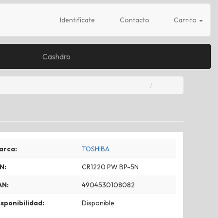
Identifícate
Contacto
Carrito
Cashdro
arca:
TOSHIBA
N:
CR1220 PW BP-5N
AN:
4904530108082
sponibilidad:
Disponible