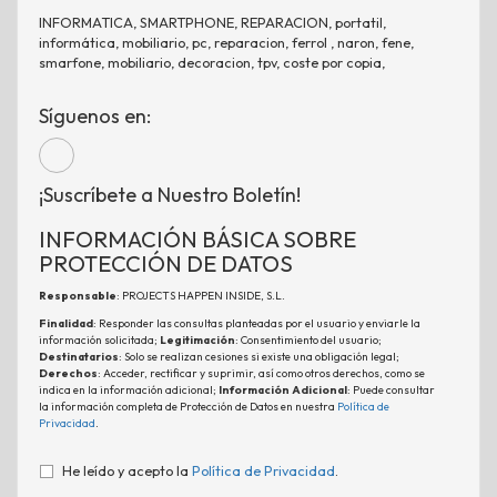
INFORMATICA, SMARTPHONE, REPARACION, portatil,
informática, mobiliario, pc, reparacion, ferrol , naron, fene,
smarfone, mobiliario, decoracion, tpv, coste por copia,
Síguenos en:
¡Suscríbete a Nuestro Boletín!
INFORMACIÓN BÁSICA SOBRE
PROTECCIÓN DE DATOS
Responsable
: PROJECTS HAPPEN INSIDE, S.L.
Finalidad
: Responder las consultas planteadas por el usuario y enviarle la
información solicitada;
Legitimación
: Consentimiento del usuario;
Destinatarios
: Solo se realizan cesiones si existe una obligación legal;
Derechos
: Acceder, rectificar y suprimir, así como otros derechos, como se
indica en la información adicional;
Información Adicional
: Puede consultar
la información completa de Protección de Datos en nuestra
Política de
Privacidad
.
He leído y acepto la
Política de Privacidad
.