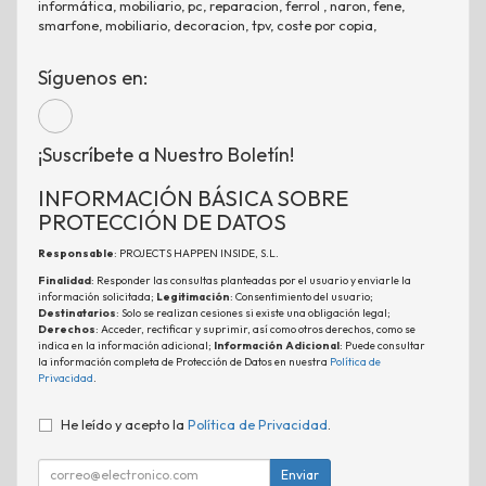
informática, mobiliario, pc, reparacion, ferrol , naron, fene,
smarfone, mobiliario, decoracion, tpv, coste por copia,
Síguenos en:
¡Suscríbete a Nuestro Boletín!
INFORMACIÓN BÁSICA SOBRE
PROTECCIÓN DE DATOS
Responsable
: PROJECTS HAPPEN INSIDE, S.L.
Finalidad
: Responder las consultas planteadas por el usuario y enviarle la
información solicitada;
Legitimación
: Consentimiento del usuario;
Destinatarios
: Solo se realizan cesiones si existe una obligación legal;
Derechos
: Acceder, rectificar y suprimir, así como otros derechos, como se
indica en la información adicional;
Información Adicional
: Puede consultar
la información completa de Protección de Datos en nuestra
Política de
Privacidad
.
He leído y acepto la
Política de Privacidad
.
Enviar