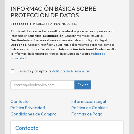
INFORMACIÓN BÁSICA SOBRE
PROTECCIÓN DE DATOS
Responsable
: PROJECTS HAPPEN INSIDE, S.L.
Finalidad
: Responder las consultas planteadas por el usuario y enviarle la
información solicitada;
Legitimación
: Consentimiento del usuario;
Destinatarios
: Solo se realizan cesiones si existe una obligación legal;
Derechos
: Acceder, rectificar y suprimir, así como otros derechos, como se
indica en la información adicional;
Información Adicional
: Puede consultar
la información completa de Protección de Datos en nuestra
Política de
Privacidad
.
He leído y acepto la
Política de Privacidad
.
Enviar
Contacto
Información Legal
Política Privacidad
Política de Cookies
Condiciones de Compra
Formas de Pago
Contacto