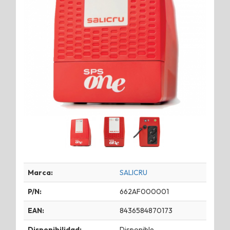
Marca:
SALICRU
P/N:
662AF000001
EAN:
8436584870173
Disponibilidad:
Disponible