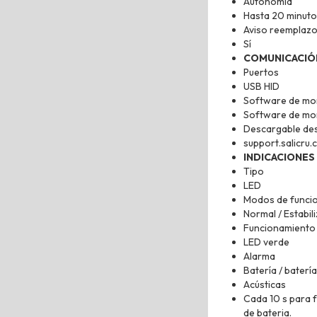
Autonomía
Hasta 20 minuto
Aviso reemplazo
Sí
COMUNICACIÓ
Puertos
USB HID
Software de mon
Software de mon
Descargable de
support.salicru
INDICACIONES
Tipo
LED
Modos de funci
Normal / Estabil
Funcionamiento
LED verde
Alarma
Batería / batería
Acústicas
Cada 10 s para f
de bateria.