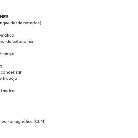
ONES
anque desde baterías)
omático
final de autonomía
trabajo
a
n condensar
e trabajo
 1 metro
electromagnética (CEM)