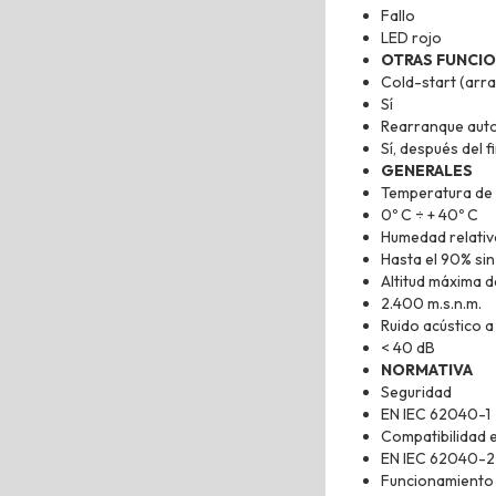
Fallo
LED rojo
OTRAS FUNCI
Cold-start (arr
Sí
Rearranque aut
Sí, después del 
GENERALES
Temperatura de 
0º C ÷ + 40º C
Humedad relativ
Hasta el 90% si
Altitud máxima d
2.400 m.s.n.m.
Ruido acústico a
< 40 dB
NORMATIVA
Seguridad
EN IEC 62040-1
Compatibilidad 
EN IEC 62040-2
Funcionamiento