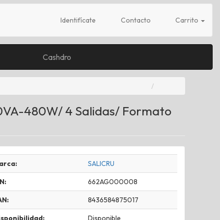
Identifícate
Contacto
Carrito
Cashdro
900VA-480W/ 4 Salidas/ Formato
arca:
SALICRU
N:
662AG000008
AN:
8436584875017
sponibilidad:
Disponible