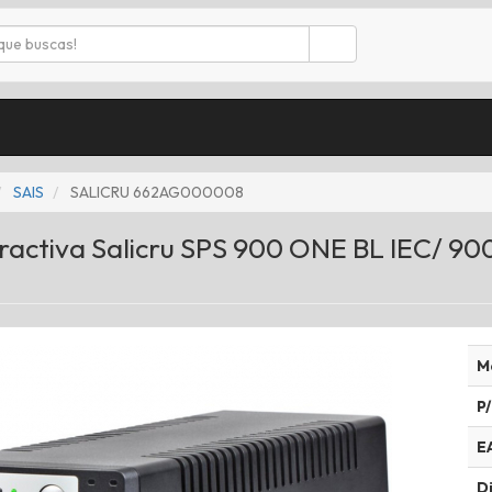
SAIS
SALICRU 662AG000008
eractiva Salicru SPS 900 ONE BL IEC/ 
M
P/
E
Di