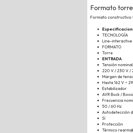
Formato torre
Formato constructivo t
Especificacion
TECNOLOGÍA
Line-interactive
FORMATO
Torre
ENTRADA
Tensión nominal
220 V / 230 V /
Margen de tens
Hasta 162 V ÷ 2
Estabilizador
AVR Buck / Boos
Frecuencia nomi
50 / 60 Hz
Autodetección d
Sí
Protección
Térmico rearmab