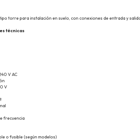
ipo torre para instalación en suelo, con conexiones de entrada y salida
es técnicas
 240 V AC
ión
90 V
t
nal
e frecuencia
le o fusible (según modelos)