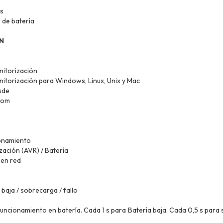
s
 de batería
N
itorización
itorización para Windows, Linux, Unix y Mac
sde
.com
onamiento
ización (AVR) / Batería
 en red
 baja / sobrecarga / fallo
uncionamiento en batería. Cada 1 s para Batería baja. Cada 0,5 s para 