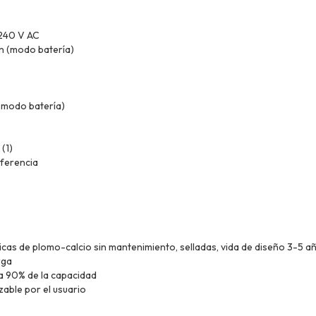
 240 V AC
ón (modo batería)
(modo batería)
 (1)
ferencia
cas de plomo-calcio sin mantenimiento, selladas, vida de diseño 3-5 a
rga
ta 90% de la capacidad
able por el usuario