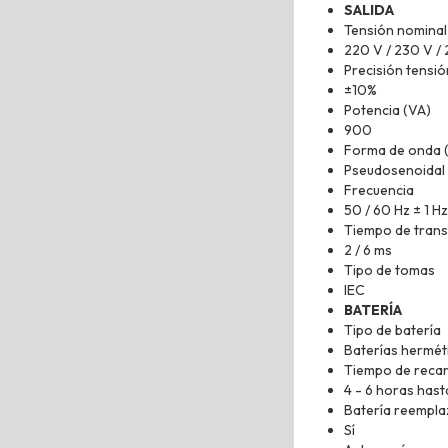
SALIDA
Tensión nominal
220 V / 230 V /
Precisión tensi
±10%
Potencia (VA)
900
Forma de onda 
Pseudosenoidal
Frecuencia
50 / 60 Hz ± 1 Hz
Tiempo de trans
2 / 6 ms
Tipo de tomas
IEC
BATERÍA
Tipo de batería
Baterías herméti
Tiempo de reca
4 - 6 horas has
Batería reemplaz
Sí