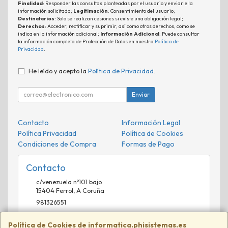
Finalidad
: Responder las consultas planteadas por el usuario y enviarle la
información solicitada;
Legitimación
: Consentimiento del usuario;
Destinatarios
: Solo se realizan cesiones si existe una obligación legal;
Derechos
: Acceder, rectificar y suprimir, así como otros derechos, como se
indica en la información adicional;
Información Adicional
: Puede consultar
la información completa de Protección de Datos en nuestra
Política de
Privacidad
.
He leído y acepto la
Política de Privacidad
.
Enviar
Contacto
Información Legal
Política Privacidad
Política de Cookies
Condiciones de Compra
Formas de Pago
Contacto
c/venezuela nº101 bajo
15404
Ferrol
,
A Coruña
981326551
comercial@phisistemas.es
Política de Cookies de informatica.phisistemas.es