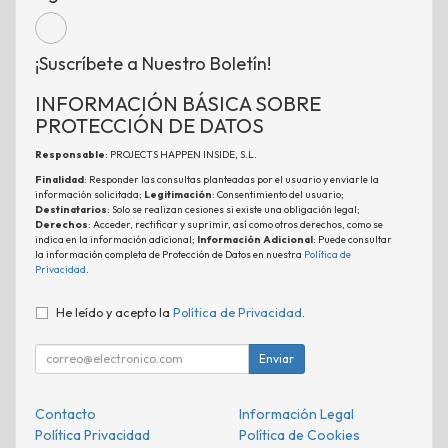
¡Suscríbete a Nuestro Boletín!
INFORMACIÓN BÁSICA SOBRE
PROTECCIÓN DE DATOS
Responsable
: PROJECTS HAPPEN INSIDE, S.L.
Finalidad
: Responder las consultas planteadas por el usuario y enviarle la
información solicitada;
Legitimación
: Consentimiento del usuario;
Destinatarios
: Solo se realizan cesiones si existe una obligación legal;
Derechos
: Acceder, rectificar y suprimir, así como otros derechos, como se
indica en la información adicional;
Información Adicional
: Puede consultar
la información completa de Protección de Datos en nuestra
Política de
Privacidad
.
He leído y acepto la
Política de Privacidad
.
Enviar
Contacto
Información Legal
Política Privacidad
Política de Cookies