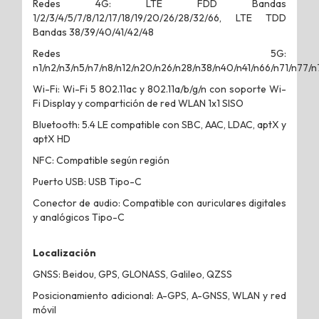
Redes 4G: LTE FDD Bandas
1/2/3/4/5/7/8/12/17/18/19/20/26/28/32/66, LTE TDD
Bandas 38/39/40/41/42/48
Redes 5G:
n1/n2/n3/n5/n7/n8/n12/n20/n26/n28/n38/n40/n41/n66/n71/n77/n
Wi-Fi: Wi-Fi 5 802.11ac y 802.11a/b/g/n con soporte Wi-
Fi Display y compartición de red WLAN 1x1 SISO
Bluetooth: 5.4 LE compatible con SBC, AAC, LDAC, aptX y
aptX HD
NFC: Compatible según región
Puerto USB: USB Tipo-C
Conector de audio: Compatible con auriculares digitales
y analógicos Tipo-C
Localización
GNSS: Beidou, GPS, GLONASS, Galileo, QZSS
Posicionamiento adicional: A-GPS, A-GNSS, WLAN y red
móvil