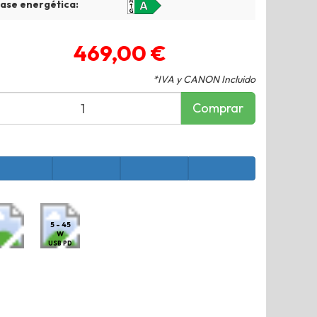
lase energética:
469,00 €
*IVA y CANON Incluido
Comprar
5 - 45
W
USB PD