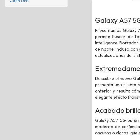
Cash Dro
Galaxy A57 5
Presentamos Galaxy A
permite buscar de fo
Intelligence: Borrado
de noche, incluso con 
actualizaciones del si
Extremadamen
Descubre el nuevo Gala
presenta una silueta
anterior y resulta cóm
elegante efecto translú
Acabado brill
Galaxy A57 5G es un a
moderno de cerámica e
oscuros o claros, que s