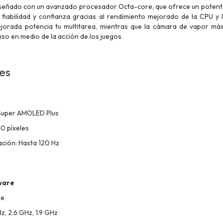
señado con un avanzado procesador Octa-core, que ofrece un potente 
, fiabilidad y confianza gracias al rendimiento mejorado de la CPU y 
rada potencia tu multitarea, mientras que la cámara de vapor más 
uso en medio de la acción de los juegos
nes
 Super AMOLED Plus
0 píxeles
ación: Hasta 120 Hz
ware
re
z, 2.6 GHz, 1.9 GHz