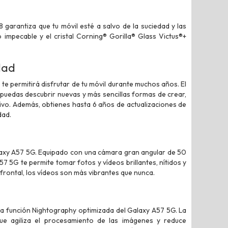
garantiza que tu móvil esté a salvo de la suciedad y las
impecable y el cristal Corning® Gorilla® Glass Victus®+
dad
e permitirá disfrutar de tu móvil durante muchos años. El
 puedas descubrir nuevas y más sencillas formas de crear,
tivo. Además, obtienes hasta 6 años de actualizaciones de
dad.
axy A57 5G. Equipado con una cámara gran angular de 50
 5G te permite tomar fotos y vídeos brillantes, nítidos y
frontal, los vídeos son más vibrantes que nunca.
 la función Nightography optimizada del Galaxy A57 5G. La
e agiliza el procesamiento de las imágenes y reduce