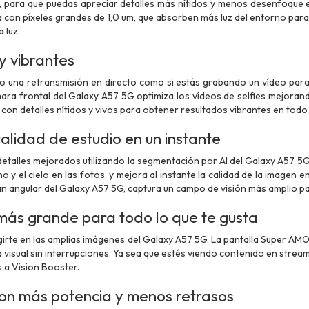
o, para que puedas apreciar detalles más nítidos y menos desenfoque e
con píxeles grandes de 1,0 um, que absorben más luz del entorno para
 luz.
 y vibrantes
do una retransmisión en directo como si estás grabando un vídeo para
ra frontal del Galaxy A57 5G optimiza los vídeos de selfies mejorando
con detalles nítidos y vivos para obtener resultados vibrantes en tod
alidad de estudio en un instante
etalles mejorados utilizando la segmentación por AI del Galaxy A57 5G
no y el cielo en las fotos, y mejora al instante la calidad de la imagen en
an angular del Galaxy A57 5G, captura un campo de visión más amplio p
más grande para todo lo que te gusta
rte en las amplias imágenes del Galaxy A57 5G. La pantalla Super AMOL
 visual sin interrupciones. Ya sea que estés viendo contenido en stream
s a Vision Booster.
on más potencia y menos retrasos