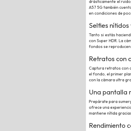
drásticamente el ruid
A57 5G también cuenta 
en condiciones de poca
Selfies nítidos
Tanto si estás hacien
con Super HDR. La cáma
fondos se reproducen 
Retratos con c
Captura retratos con d
el fondo, el primer pla
con la cámara ultra gr
Una pantalla 
Prepárate para sumergi
ofrece una experiencia
mantiene nítida gracia
Rendimiento c