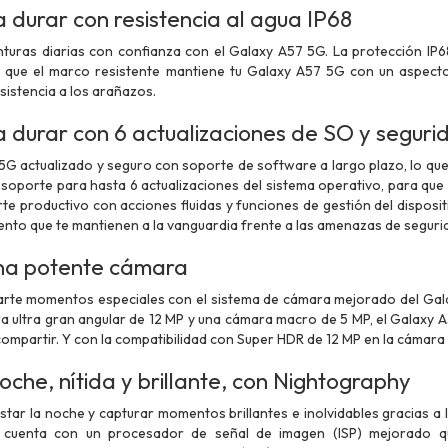
 durar con resistencia al agua IP68
turas diarias con confianza con el Galaxy A57 5G. La protección IP68 
s que el marco resistente mantiene tu Galaxy A57 5G con un aspecto 
sistencia a los arañazos.
 durar con 6 actualizaciones de SO y seguri
G actualizado y seguro con soporte de software a largo plazo, lo que t
soporte para hasta 6 actualizaciones del sistema operativo, para que
e productivo con acciones fluidas y funciones de gestión del disposi
nto que te mantienen a la vanguardia frente a las amenazas de seguri
Una potente cámara
arte momentos especiales con el sistema de cámara mejorado del Gal
 ultra gran angular de 12 MP y una cámara macro de 5 MP, el Galaxy A57
ompartir. Y con la compatibilidad con Super HDR de 12 MP en la cámara 
oche, nítida y brillante, con Nightography
tar la noche y capturar momentos brillantes e inolvidables gracias a
 cuenta con un procesador de señal de imagen (ISP) mejorado qu