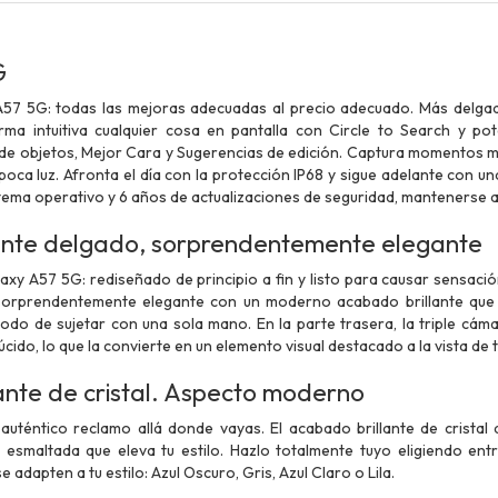
G
57 5G: todas las mejoras adecuadas al precio adecuado. Más delgad
rma intuitiva cualquier cosa en pantalla con Circle to Search y p
r de objetos, Mejor Cara y Sugerencias de edición. Captura momentos
poca luz. Afronta el día con la protección IP68 y sigue adelante con un
stema operativo y 6 años de actualizaciones de seguridad, mantenerse al
te delgado, sorprendentemente elegante
xy A57 5G: rediseñado de principio a fin y listo para causar sensaci
 sorprendentemente elegante con un moderno acabado brillante que 
odo de sujetar con una sola mano. En la parte trasera, la triple cám
cido, lo que la convierte en un elemento visual destacado a la vista de
ante de cristal. Aspecto moderno
uténtico reclamo allá donde vayas. El acabado brillante de cristal
smaltada que eleva tu estilo. Hazlo totalmente tuyo eligiendo entr
e adapten a tu estilo: Azul Oscuro, Gris, Azul Claro o Lila.