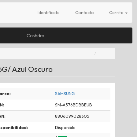
Identifícate
Contacto
Carrito
Cashdro
G/ Azul Oscuro
arca:
SAMSUNG
N:
SM-A576BDBBEUB
AN:
8806099028305
sponibilidad:
Disponible