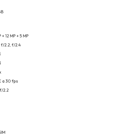
GB
 + 12 MP + 5 MP
f/2.2, f/2.4
í
í
x
K a 30 fps
f/2.2
SIM