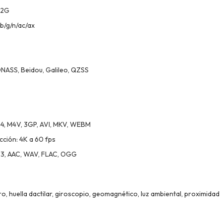
 2G
/b/g/n/ac/ax
ONASS, Beidou, Galileo, QZSS
4, M4V, 3GP, AVI, MKV, WEBM
cción: 4K a 60 fps
P3, AAC, WAV, FLAC, OGG
, huella dactilar, giroscopio, geomagnético, luz ambiental, proximidad