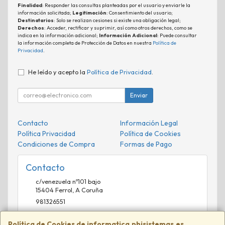
Finalidad
: Responder las consultas planteadas por el usuario y enviarle la
información solicitada;
Legitimación
: Consentimiento del usuario;
Destinatarios
: Solo se realizan cesiones si existe una obligación legal;
Derechos
: Acceder, rectificar y suprimir, así como otros derechos, como se
indica en la información adicional;
Información Adicional
: Puede consultar
la información completa de Protección de Datos en nuestra
Política de
Privacidad
.
He leído y acepto la
Política de Privacidad
.
Enviar
Contacto
Información Legal
Política Privacidad
Política de Cookies
Condiciones de Compra
Formas de Pago
Contacto
c/venezuela nº101 bajo
15404
Ferrol
,
A Coruña
981326551
comercial@phisistemas.es
Política de Cookies de informatica.phisistemas.es