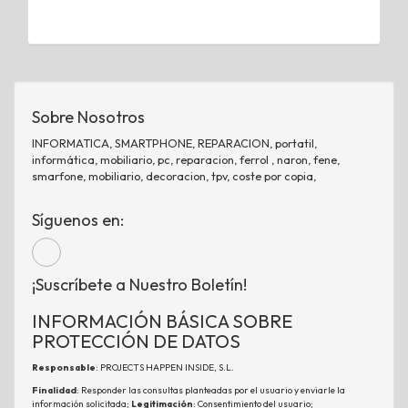
Sobre Nosotros
INFORMATICA, SMARTPHONE, REPARACION, portatil,
informática, mobiliario, pc, reparacion, ferrol , naron, fene,
smarfone, mobiliario, decoracion, tpv, coste por copia,
Síguenos en:
¡Suscríbete a Nuestro Boletín!
INFORMACIÓN BÁSICA SOBRE
PROTECCIÓN DE DATOS
Responsable
: PROJECTS HAPPEN INSIDE, S.L.
Finalidad
: Responder las consultas planteadas por el usuario y enviarle la
información solicitada;
Legitimación
: Consentimiento del usuario;