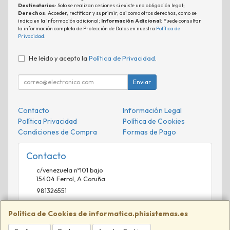
Destinatarios
: Solo se realizan cesiones si existe una obligación legal;
Derechos
: Acceder, rectificar y suprimir, así como otros derechos, como se
indica en la información adicional;
Información Adicional
: Puede consultar
la información completa de Protección de Datos en nuestra
Política de
Privacidad
.
He leído y acepto la
Política de Privacidad
.
Enviar
Contacto
Información Legal
Política Privacidad
Política de Cookies
Condiciones de Compra
Formas de Pago
Contacto
c/venezuela nº101 bajo
15404
Ferrol
,
A Coruña
981326551
comercial@phisistemas.es
Política de Cookies de informatica.phisistemas.es