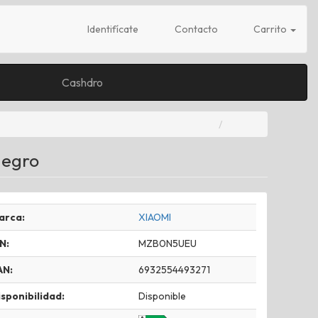
Identifícate
Contacto
Carrito
Cashdro
Negro
arca:
XIAOMI
N:
MZB0N5UEU
AN:
6932554493271
sponibilidad:
Disponible