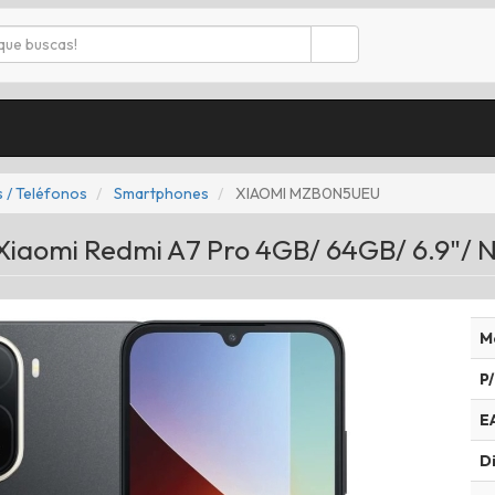
 / Teléfonos
Smartphones
XIAOMI MZB0N5UEU
iaomi Redmi A7 Pro 4GB/ 64GB/ 6.9"/ 
M
P/
E
Di