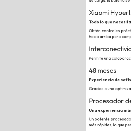
de carga, la batería se
Xiaomi HyperI
Todo lo que necesita
Obtén controles prácti
hacia arriba para compa
Interconectiv
Permite una colaboració
48 meses
Experiencia de soft
Gracias a una optimiza
Procesador de
Una experiencia más
Un potente procesador
más rápidas, lo que pe