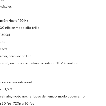
 píxeles
ación: Hasta 120 Hz
 800 nits en modo alto brillo
 1500:1
TSC
 bits
solar, atenuación DC
uz azul, sin parpadeo, ritmo circadiano TÜV Rheinland
 con sensor adicional
a: f/2.2
 retrato, modo noche, lapso de tiempo, modo documento
a 30 fps, 720p a 30 fps