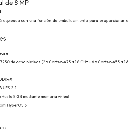
l de 8 MP
d
á equipada con una función de embellecimiento para proporcionar ef
nes
ware
250 de ocho núcleos (2 x Cortex-A75 a 1.8 GHz + 6 x Cortex-A55 a 1.6
PDDR4X
B UFS 2.2
 Hasta 8 GB mediante memoria virtual
aomi HyperOS 3
 LCD