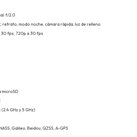
l: f/2.0
, retrato, modo noche, cámara rápida, luz de relleno
 30 fps, 720p a 30 fps
ra microSD
E
c (2.4 GHz y 5 GHz)
ASS, Galileo, Beidou, QZSS, A-GPS