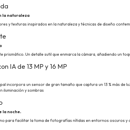
oda
n la naturaleza
res y texturas inspirados en la naturaleza y técnicas de diseño conte
te
a
nte prismático. Un detalle sutil que enmarca la cámara, añadiendo un toq
on IA de 13 MP y 16 MP
ipal incorpora un sensor de gran tamaño que captura un 13 % más de lu
en iluminación y sombras
o
e la noche.
o para facilitar la toma de fotografías nítidas en entornos oscuros y 