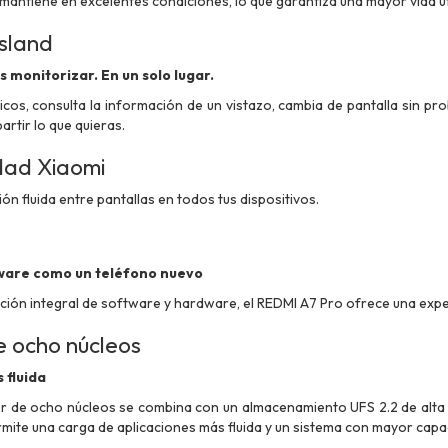
 mantiene en excelentes condiciones, lo que garantiza una mayor vida úti
sland
s monitorizar. En un solo lugar.
cos, consulta la información de un vistazo, cambia de pantalla sin pro
rtir lo que quieras.
idad Xiaomi
n fluida entre pantallas en todos tus dispositivos.
ware como un teléfono nuevo
ción integral de software y hardware, el REDMI A7 Pro ofrece una expe
 ocho núcleos
 fluida
 de ocho núcleos se combina con un almacenamiento UFS 2.2 de alta v
rmite una carga de aplicaciones más fluida y un sistema con mayor capa