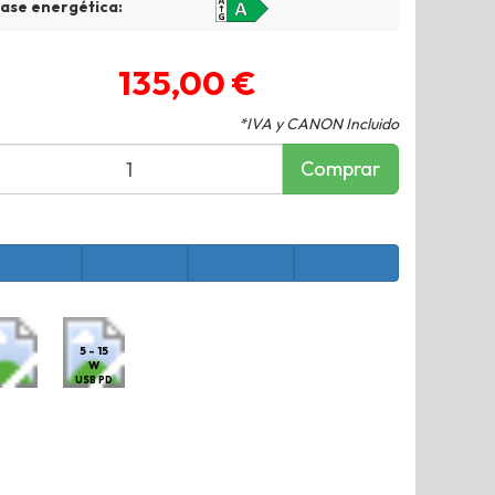
lase energética:
135,00 €
*IVA y CANON Incluido
Comprar
5 - 15
W
USB PD