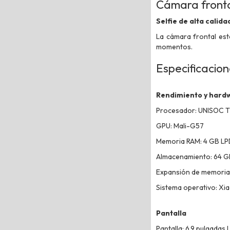
Cámara fronta
Selfie de alta calida
La cámara frontal est
momentos.
Especificacio
Rendimiento y hard
Procesador: UNISOC T7
GPU: Mali-G57
Memoria RAM: 4 GB L
Almacenamiento: 64 G
Expansión de memoria:
Sistema operativo: Xi
Pantalla
Pantalla: 6.9 pulgadas