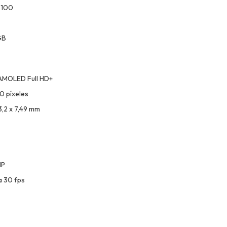
8100
GB
 AMOLED Full HD+
0 píxeles
3,2 x 7,49 mm
MP
a 30 fps