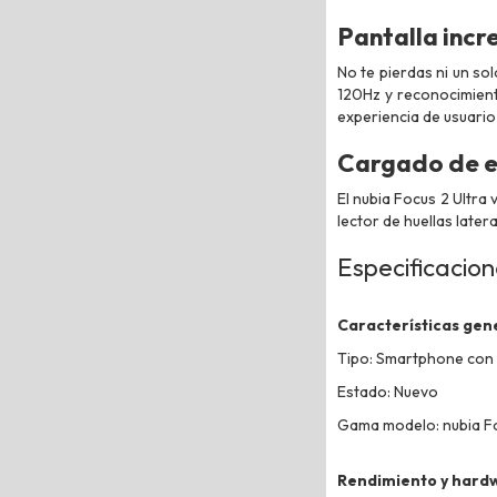
Pantalla incre
No te pierdas ni un so
120Hz y reconocimiento
experiencia de usuario a
Cargado de e
El nubia Focus 2 Ultra
lector de huellas late
Especificacio
Características gen
Tipo: Smartphone con in
Estado: Nuevo
Gama modelo: nubia Fo
Rendimiento y hard