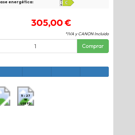
lase energética:
305,00 €
*IVA y CANON Incluido
Comprar
5 - 27
W
USB PD