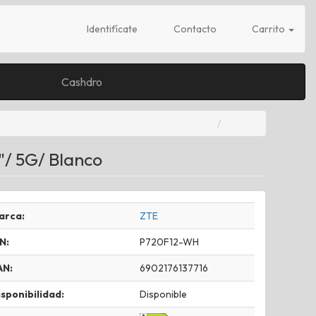
Identifícate
Contacto
Carrito
Cashdro
"/ 5G/ Blanco
arca:
ZTE
N:
P720F12-WH
AN:
6902176137716
sponibilidad:
Disponible