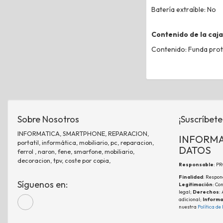
Batería extraíble: No
Contenido de la caja
Contenido: Funda prote
Sobre Nosotros
¡Suscríbete
INFORMATICA, SMARTPHONE, REPARACION,
INFORMA
portatil, informática, mobiliario, pc, reparacion,
DATOS
ferrol , naron, fene, smarfone, mobiliario,
decoracion, tpv, coste por copia,
Responsable
: P
Finalidad
: Respon
Síguenos en:
Legitimación
: Co
legal;
Derechos
:
adicional;
Informa
nuestra
Política de