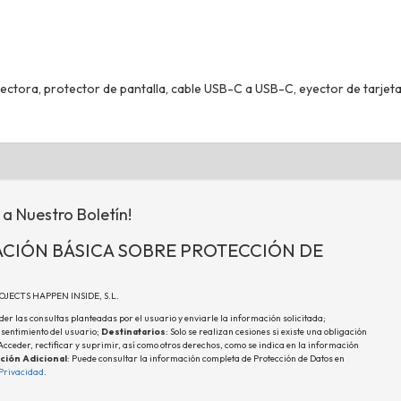
ctora, protector de pantalla, cable USB-C a USB-C, eyector de tarjeta
 a Nuestro Boletín!
CIÓN BÁSICA SOBRE PROTECCIÓN DE
ROJECTS HAPPEN INSIDE, S.L.
der las consultas planteadas por el usuario y enviarle la información solicitada;
nsentimiento del usuario;
Destinatarios
: Solo se realizan cesiones si existe una obligación
 Acceder, rectificar y suprimir, así como otros derechos, como se indica en la información
ción Adicional
: Puede consultar la información completa de Protección de Datos en
 Privacidad
.