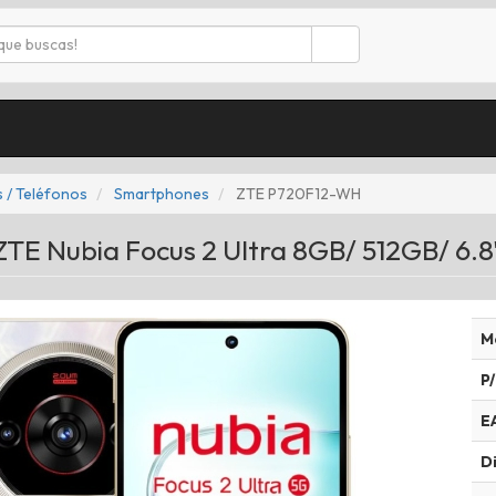
 / Teléfonos
Smartphones
ZTE P720F12-WH
E Nubia Focus 2 Ultra 8GB/ 512GB/ 6.8
M
P/
E
Di