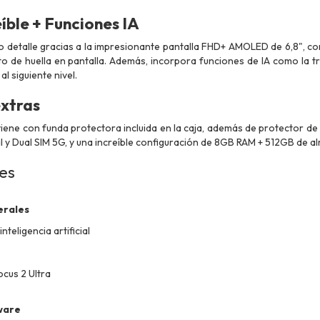
íble + Funciones IA
lo detalle gracias a la impresionante pantalla FHD+ AMOLED de 6,8", con
 de huella en pantalla. Además, incorpora funciones de IA como la tr
l siguiente nivel.
xtras
 viene con funda protectora incluida en la caja, además de protector 
ral y Dual SIM 5G, y una increíble configuración de 8GB RAM + 512GB de 
nes
erales
teligencia artificial
cus 2 Ultra
ware