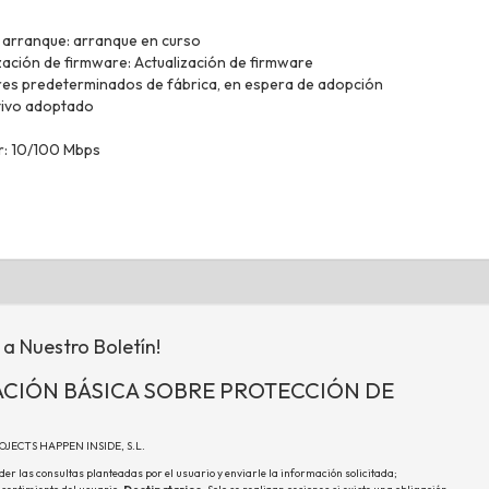
e arranque: arranque en curso
zación de firmware: Actualización de firmware
ores predeterminados de fábrica, en espera de adopción
sitivo adoptado
r: 10/100 Mbps
 a Nuestro Boletín!
CIÓN BÁSICA SOBRE PROTECCIÓN DE
ROJECTS HAPPEN INSIDE, S.L.
der las consultas planteadas por el usuario y enviarle la información solicitada;