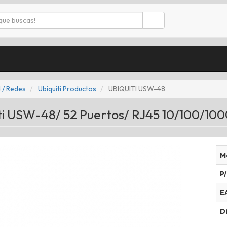
 / Redes
Ubiquiti Productos
UBIQUITI USW-48
ti USW-48/ 52 Puertos/ RJ45 10/100/10
M
P/
E
Di