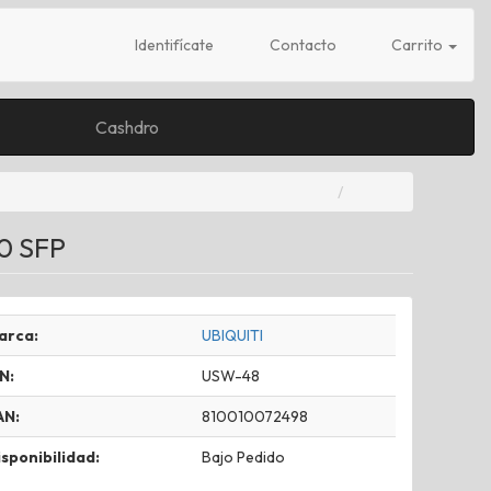
Identifícate
Contacto
Carrito
Cashdro
00 SFP
arca:
UBIQUITI
N:
USW-48
AN:
810010072498
sponibilidad:
Bajo Pedido