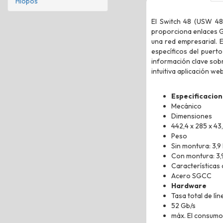
Hiopos
El Switch 48 (USW 48)
proporciona enlaces G
una red empresarial. 
específicos del puert
información clave sobr
intuitiva aplicación we
Especificacion
Mecánico
Dimensiones
442,4 x 285 x 43,
Peso
Sin montura: 3,9 
Con montura: 3,9
Características 
Acero SGCC
Hardware
Tasa total de lí
52 Gb/s
máx. El consumo