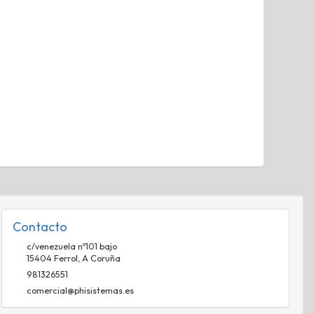
Contacto
c/venezuela nº101 bajo
15404
Ferrol
,
A Coruña
981326551
comercial@phisistemas.es