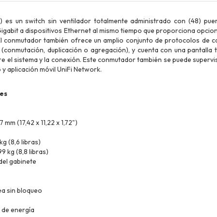
 es un switch sin ventilador totalmente administrado con (48) pue
igabit a dispositivos Ethernet al mismo tiempo que proporciona opcio
El conmutador también ofrece un amplio conjunto de protocolos de c
o (conmutación, duplicación o agregación), y cuenta con una pantalla 
e el sistema y la conexión. Este conmutador también se puede supervi
b y aplicación móvil UniFi Network.
es
7 mm (17,42 x 11,22 x 1,72")
kg (8,6 libras)
9 kg (8,8 libras)
del gabinete
nea sin bloqueo
 de energía