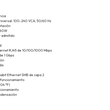
ncia
niversal: 100-240 VCA, 50/60 Hz
ntación
, 60W
e admitido
ed
hernet RJ45 de 10/100/1000 Mbps
de 1 Gbps
tión
da
bit Ethernet SMB de capa 2
 funcionamiento
104 °F)
cionamiento
ondensación