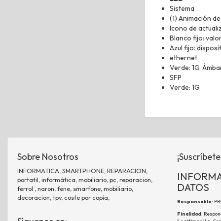
Sistema
(1) Animación d
Icono de actuali
Blanco fijo: val
Azul fijo: dispo
ethernet
Verde: 1G, Ámba
SFP
Verde: 1G
Sobre Nosotros
¡Suscríbete
INFORMATICA, SMARTPHONE, REPARACION,
INFORMA
portatil, informática, mobiliario, pc, reparacion,
DATOS
ferrol , naron, fene, smarfone, mobiliario,
decoracion, tpv, coste por copia,
Responsable
: P
Finalidad
: Respon