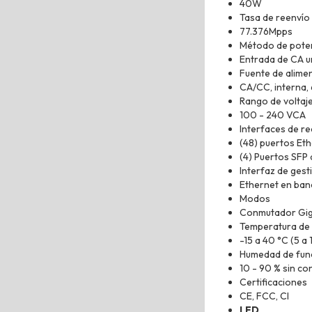
40W
Tasa de reenvío
77.376Mpps
Método de pote
Entrada de CA u
Fuente de alime
CA/CC, interna
Rango de voltaj
100 - 240 VCA
Interfaces de r
(48) puertos Et
(4) Puertos SFP 
Interfaz de ges
Ethernet en ban
Modos
Conmutador Giga
Temperatura de
-15 a 40 °C (5 a 
Humedad de fun
10 - 90 % sin c
Certificaciones
CE, FCC, CI
LED