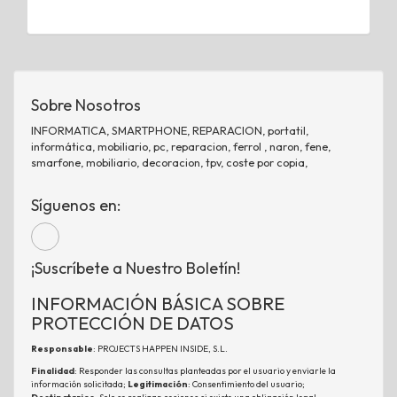
Sobre Nosotros
INFORMATICA, SMARTPHONE, REPARACION, portatil,
informática, mobiliario, pc, reparacion, ferrol , naron, fene,
smarfone, mobiliario, decoracion, tpv, coste por copia,
Síguenos en:
¡Suscríbete a Nuestro Boletín!
INFORMACIÓN BÁSICA SOBRE
PROTECCIÓN DE DATOS
Responsable
: PROJECTS HAPPEN INSIDE, S.L.
Finalidad
: Responder las consultas planteadas por el usuario y enviarle la
información solicitada;
Legitimación
: Consentimiento del usuario;