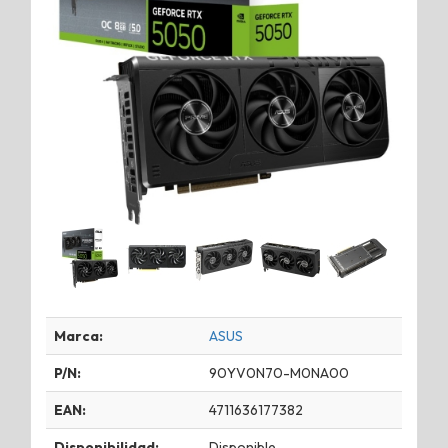
Marca:
ASUS
P/N:
90YV0N70-M0NA00
EAN:
4711636177382
Disponibilidad:
Disponible