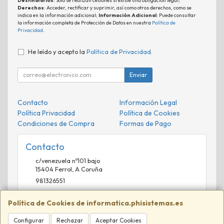
Destinatarios
: Solo se realizan cesiones si existe una obligación legal;
Derechos
: Acceder, rectificar y suprimir, así como otros derechos, como se
indica en la información adicional;
Información Adicional
: Puede consultar
la información completa de Protección de Datos en nuestra
Política de
Privacidad
.
He leído y acepto la
Política de Privacidad
.
Enviar
Contacto
Información Legal
Política Privacidad
Política de Cookies
Condiciones de Compra
Formas de Pago
Contacto
c/venezuela nº101 bajo
15404
Ferrol
,
A Coruña
981326551
comercial@phisistemas.es
Política de Cookies de informatica.phisistemas.es
Configurar
Rechazar
Aceptar Cookies