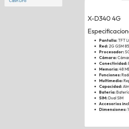
Cash Dro
X-D340 4G
Especificacio
Pantalla:
TFT LC
Red:
2G GSM 85
Procesador:
S
Cámara:
Cámara
Conectividad:
Memoria:
48 MB
Funciones:
Radi
Multimedia:
Rep
Capacidad:
Alm
Batería:
Batería
SIM:
Dual SIM
Accesorios inc
Dimensiones:
1