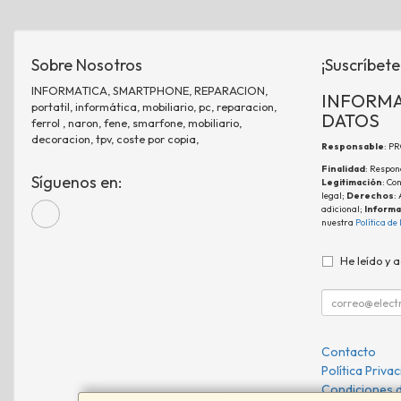
Sobre Nosotros
¡Suscríbete
INFORMATICA, SMARTPHONE, REPARACION,
INFORMA
portatil, informática, mobiliario, pc, reparacion,
DATOS
ferrol , naron, fene, smarfone, mobiliario,
decoracion, tpv, coste por copia,
Responsable
: P
Finalidad
: Respon
Síguenos en:
Legitimación
: Co
legal;
Derechos
:
adicional;
Informa
nuestra
Política de
He leído y 
Contacto
Política Priva
Condiciones 