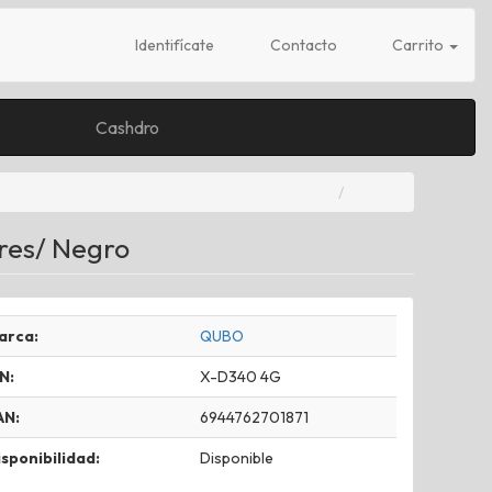
Identifícate
Contacto
Carrito
Cashdro
res/ Negro
arca:
QUBO
N:
X-D340 4G
AN:
6944762701871
sponibilidad:
Disponible