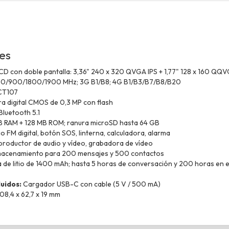
nes
D con doble pantalla: 3,36" 240 x 320 QVGA IPS + 1,77" 128 x 160 QQ
0/900/1800/1900 MHz; 3G B1/B8; 4G B1/B3/B7/B8/B20
CT107
 digital CMOS de 0,3 MP con flash
Bluetooth 5.1
 RAM + 128 MB ROM; ranura microSD hasta 64 GB
o FM digital, botón SOS, linterna, calculadora, alarma
roductor de audio y vídeo, grabadora de vídeo
acenamiento para 200 mensajes y 500 contactos
 de litio de 1400 mAh; hasta 5 horas de conversación y 200 horas en 
luidos:
Cargador USB-C con cable (5 V / 500 mA)
08,4 x 62,7 x 19 mm