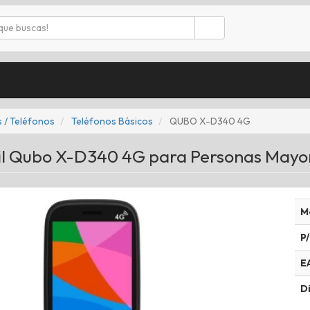
 / Teléfonos
Teléfonos Básicos
QUBO X-D340 4G
il Qubo X-D340 4G para Personas Mayo
M
P/
E
Di