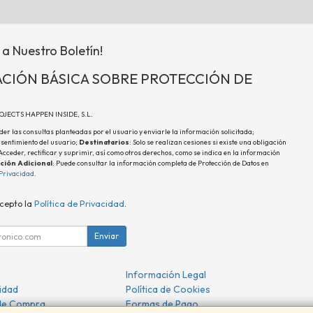
 a Nuestro Boletín!
CIÓN BÁSICA SOBRE PROTECCIÓN DE
ROJECTS HAPPEN INSIDE, S.L.
der las consultas planteadas por el usuario y enviarle la información solicitada;
nsentimiento del usuario;
Destinatarios
: Solo se realizan cesiones si existe una obligación
 Acceder, rectificar y suprimir, así como otros derechos, como se indica en la información
ción Adicional
: Puede consultar la información completa de Protección de Datos en
 Privacidad
.
acepto la
Política de Privacidad
.
Enviar
Información Legal
cidad
Política de Cookies
de Compra
Formas de Pago