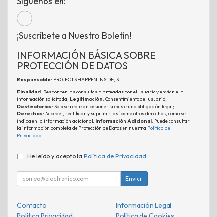
Síguenos en:
¡Suscríbete a Nuestro Boletín!
INFORMACIÓN BÁSICA SOBRE
PROTECCIÓN DE DATOS
Responsable
: PROJECTS HAPPEN INSIDE, S.L.
Finalidad
: Responder las consultas planteadas por el usuario y enviarle la
información solicitada;
Legitimación
: Consentimiento del usuario;
Destinatarios
: Solo se realizan cesiones si existe una obligación legal;
Derechos
: Acceder, rectificar y suprimir, así como otros derechos, como se
indica en la información adicional;
Información Adicional
: Puede consultar
la información completa de Protección de Datos en nuestra
Política de
Privacidad
.
He leído y acepto la
Política de Privacidad
.
Enviar
Contacto
Información Legal
Política Privacidad
Política de Cookies